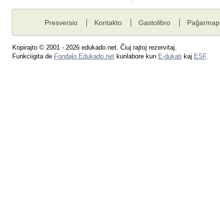
Presversio
Kontakto
Gastolibro
Paĝarmap
Kopirajto © 2001 - 2026 edukado.net. Ĉiuj rajtoj rezervitaj.
Funkciigita de
Fondaĵo Edukado.net
kunlabore kun
E-dukati
kaj
ESF
.