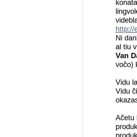
konata
lingvo
videbl
http:/
Ni dan
al tiu
Van 
voĉo) 
Vidu l
Vidu ĉ
okaza
Aĉetu 
produk
produk