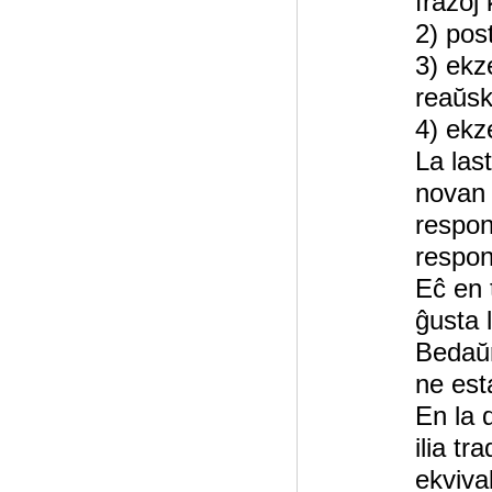
frazoj 
2) pos
3) ekz
reaŭsk
4) ekz
La last
novan 
respon
respond
Eĉ en 
ĝusta 
Bedaŭr
ne est
En la 
ilia t
ekviva