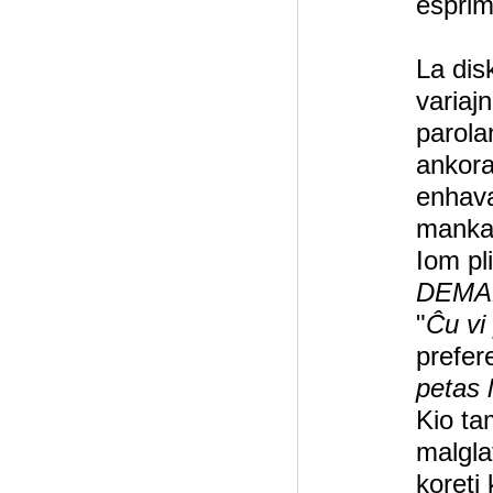
esprimo
La dis
variajn
parola
ankora
enhava
mankas
Iom pli
DEMAND
"
Ĉu vi
prefer
petas
Kio ta
malgla
koreti