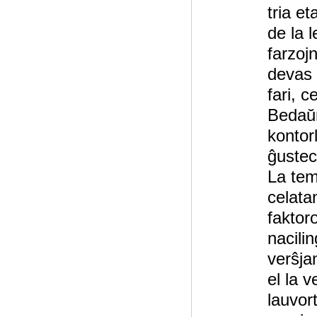
tria et
de la 
farzojn
devas d
fari, c
Bedaŭr
kontor
ĝustec
La temo
celata
faktor
nacili
verŝjan
el la 
lauvor