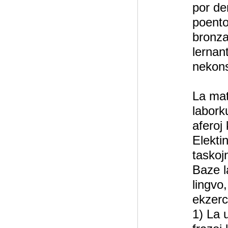
por de
poento
bronza
lernan
nekonsc
La mat
labork
aferoj 
Elekti
taskoj
Baze l
lingvo,
ekzerc
1) La u