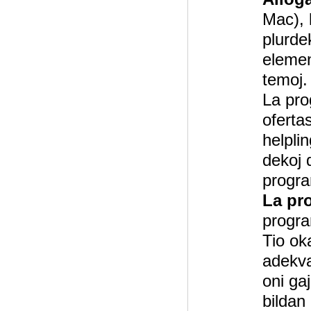
Mac), 
plurdek
elemen
temoj.
La pro
oferta
helpli
dekoj d
progra
La pr
progra
Tio ok
adekva
oni ga
bildan