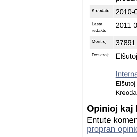
2010-0
Kreodato:
2011-0
Lasta
redakto:
37891
Montroj:
Elŝuto
Dosieroj:
Intern
Elŝuto
Kreoda
Opinioj kaj
Entute komen
propran opini