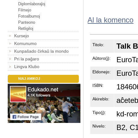
Diplomlaboraĵoj
Filmejo
Fotoalbumoj
Al la komenco
Panteono
Retligiloj
Kursejo
Komunumo
Talk 
Titolo:
Kunpaŝado ĉirkaŭ la mondo
EuroTa
Aŭtoro(j):
Pri la paĝaro
Lingva Klubo
EuroTa
Eldonejo:
NIAJ AMIKOJ
18460
ISBN:
aĉeteb
Akireblo:
kd-ro
Tipo(j):
B2, C
Nivelo: