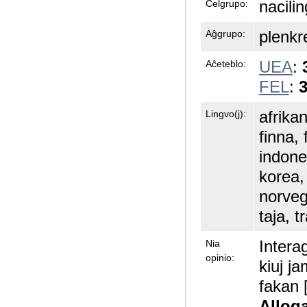
nacili
Celgrupo:
plenkr
Aĝgrupo:
UEA
:
Aĉeteblo:
FEL
:
3
afrika
Lingvo(j):
finna,
indonez
korea,
norveg
taja, t
Intera
Nia
opinio:
kiuj j
fakan 
Allog