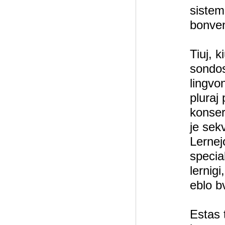
sisteme
bonven
Tiuj, k
sondos
lingvo
pluraj 
konser
je sek
Lernejo
specia
lernigi
eblo b
Estas 