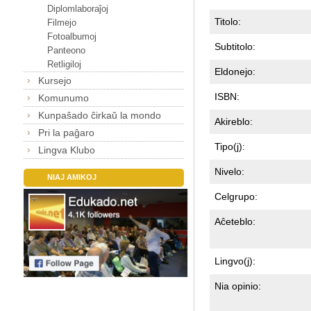
Diplomlaboraĵoj
Titolo:
Filmejo
Fotoalbumoj
Subtitolo:
Panteono
Retligiloj
Eldonejo:
Kursejo
ISBN:
Komunumo
Kunpaŝado ĉirkaŭ la mondo
Akireblo:
Pri la paĝaro
Tipo(j):
Lingva Klubo
Nivelo:
NIAJ AMIKOJ
Celgrupo:
Aĉeteblo:
Lingvo(j):
Nia opinio: