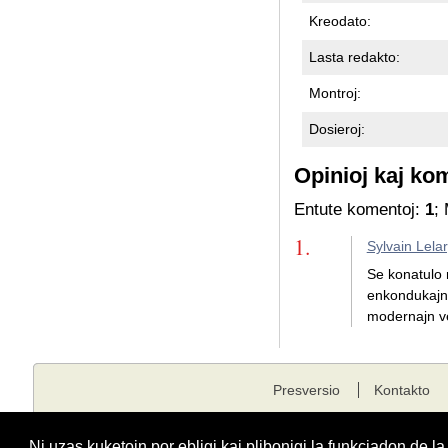
Kreodato:
Lasta redakto:
Montroj:
Dosieroj:
Opinioj kaj ko
Entute komentoj:
1
;
1.
Sylvain Lela
Se konatulo m
enkondukajn t
modernajn ver
Presversio
Kontakto
Kopirajto © 2001 - 2026 edukado.net. Ĉiuj rajtoj rezervitaj.
Ni uzas kuketojn por ebligi kaj plibonigi la funkciadon de l