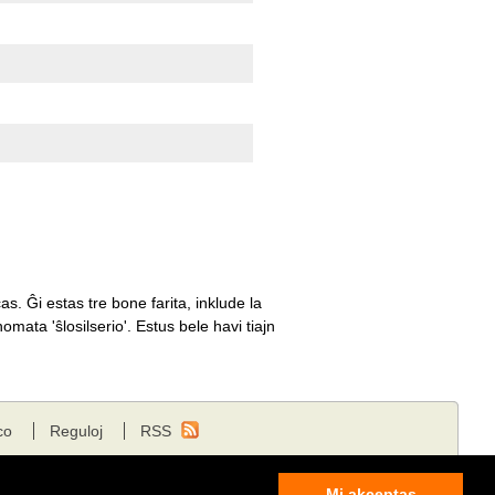
s. Ĝi estas tre bone farita, inklude la
mata 'ŝlosilserio'. Estus bele havi tiajn
co
Reguloj
RSS
Mi akceptas