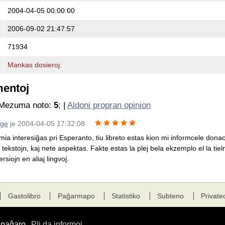
2004-04-05 00:00:00
2006-09-02 21:47:57
71934
Mankas dosieroj.
mentoj
 Mezuma noto:
5
; |
Aldoni propran opinion
rge
je 2004-04-05 17:32:08
ia interesiĝas pri Esperanto, tiu libreto estas kion mi informcele donaca
ekstojn, kaj nete aspektas. Fakte estas la plej bela ekzemplo el la tielno
siojn en aliaj lingvoj.
Gastolibro
Paĝarmapo
Statistiko
Subteno
Private
a paĝaro.
Pli da informoj