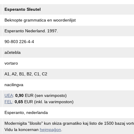
Esperanto Sleutel
Beknopte grammatica en woordenlijst
Esperanto Nederland. 1997.
90-803 226-4-4
aĉetebla
vortaro
A1, A2, B1, B2, C1, C2
nacilingva
UEA
:
0,90
EUR (sen varimposto)
FEL
:
0,65
EUR (inkl. la varimposton)
Esperanto, nederlanda
Modernigita "ŝlosilo" kun skiza gramatiko kaj listo de 1500 bazaj vort
Vidu la koncernan
hejmpaĝon
.