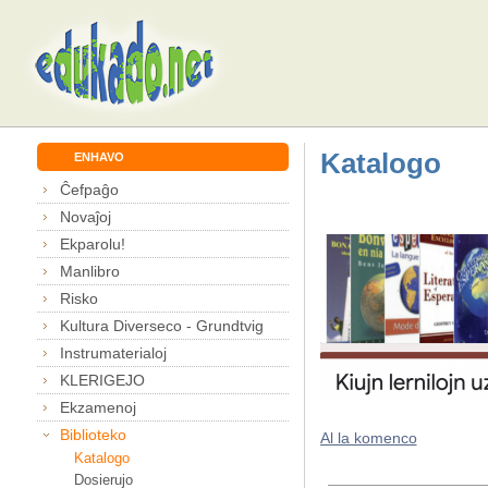
Katalogo
ENHAVO
Ĉefpaĝo
Novaĵoj
Ekparolu!
Manlibro
Risko
Kultura Diverseco - Grundtvig
Instrumaterialoj
KLERIGEJO
Ekzamenoj
Biblioteko
Al la komenco
Katalogo
Dosierujo