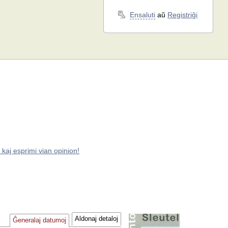
Ensaluti
aŭ
Registriĝi
 kaj esprimi vian opinion!
Aldonaj detaloj
Ĝeneralaj datumoj