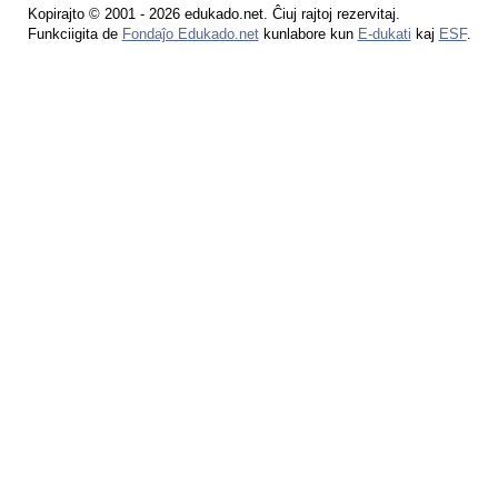
Kopirajto © 2001 - 2026 edukado.net. Ĉiuj rajtoj rezervitaj.
Funkciigita de
Fondaĵo Edukado.net
kunlabore kun
E-dukati
kaj
ESF
.