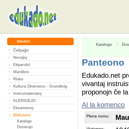
ENHAVO
Katalogo
Dos
Ĉefpaĝo
Novaĵoj
Panteono
Ekparolu!
Manlibro
Edukado.net pr
Risko
vivantaj instru
Kultura Diverseco - Grundtvig
proponojn ĉe l
Instrumaterialoj
KLERIGEJO
Al la komenco
Ekzamenoj
Biblioteko
Mau
Plena nomo:
Katalogo
Dosierujo
Vivtempo: