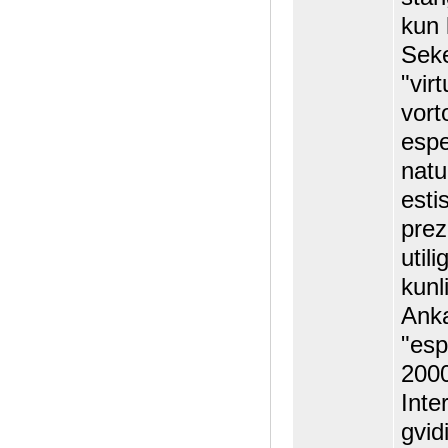
kun 
Seke
"virt
vort
espe
natu
esti
prez
util
kunl
Ankaŭ
"esp
200
Inte
gvid