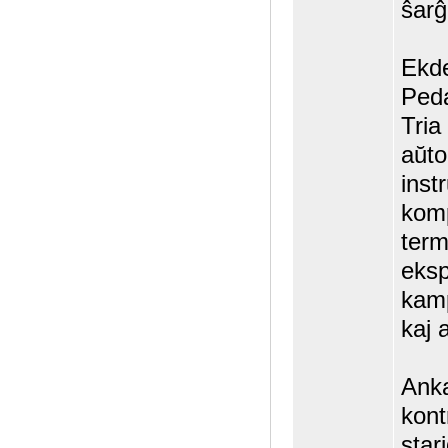
ŝarĝ
Ekde
Peda
Tria
aŭt
inst
komp
term
eksp
kamp
kaj a
Anka
kont
star