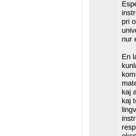
Espe
instr
pri 
univ
nur 
En l
kunl
komi
mate
kaj 
kaj 
ling
inst
resp
eksp