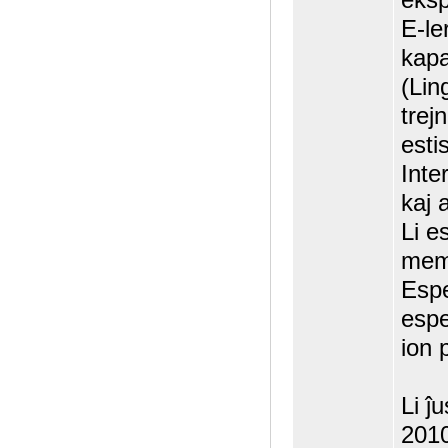
E-le
kapa
(Lin
trej
esti
Inte
kaj 
Li e
mem
Espe
espe
ion 
Li ĵ
2010