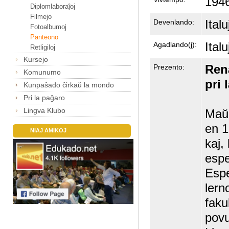
1946
Diplomlaboraĵoj
Filmejo
Italu
Devenlando:
Fotoalbumoj
Panteono
Italu
Agadlando(j):
Retligiloj
Kursejo
Ren
Prezento:
Komunumo
pri
Kunpaŝado ĉirkaŭ la mondo
Pri la paĝaro
Lingva Klubo
Maŭr
en 19
NIAJ AMIKOJ
kaj, 
espe
Espe
lern
faku
povu