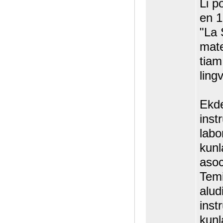
Li p
en 1
"La 
mate
tiam
ling
Ekde
inst
labo
kunl
asoc
Temi
alud
inst
kunl