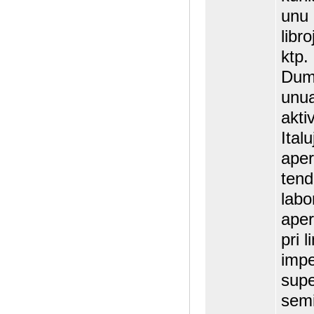
unu 
libr
ktp.
Dum 
unua
akti
Ital
aper
tend
labo
aper
pri l
impe
supe
semi