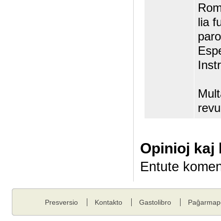
Roma
lia 
parol
Espe
Inst
Mult
revu
Opinioj kaj
Entute komen
Presversio
Kontakto
Gastolibro
Paĝarmap