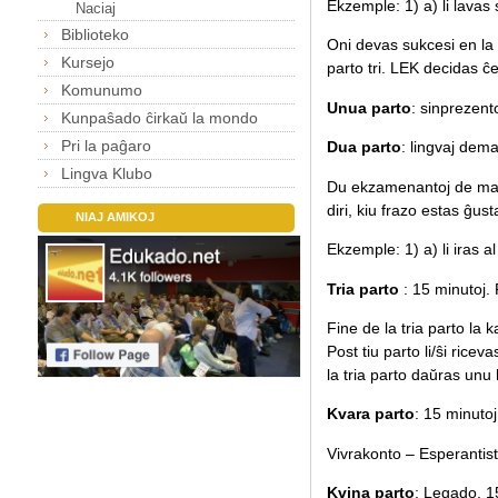
Ekzemple: 1) a) li lavas
Naciaj
Biblioteko
Oni devas sukcesi en la
Kursejo
parto tri. LEK decidas ĉ
Komunumo
Unua parto
: sinprezent
Kunpaŝado ĉirkaŭ la mondo
Pri la paĝaro
Dua parto
: lingvaj dema
Lingva Klubo
Du ekzamenantoj de malsa
diri, kiu frazo estas ĝus
NIAJ AMIKOJ
Ekzemple: 1) a) li iras al 
Tria parto
: 15 minutoj. 
Fine de la tria parto la 
Post tiu parto li/ŝi rice
la tria parto daŭras unu
Kvara parto
: 15 minuto
Vivrakonto – Esperantist
Kvina parto
: Legado. 15