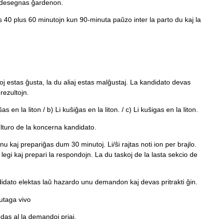
li desegnas ĝardenon.
0 plus 60 minutojn kun 90-minuta paŭzo inter la parto du kaj la
oj estas ĝusta, la du aliaj estas malĝustaj. La kandidato devas
rezultojn.
s en la liton / b) Li kuŝiĝas en la liton. / c) Li kuŝigas en la liton.
kulturo de la koncerna kandidato.
u kaj prepariĝas dum 30 minutoj. Li/ŝi rajtas noti ion per brajlo.
 legi kaj prepari la respondojn. La du taskoj de la lasta sekcio de
didato elektas laŭ hazardo unu demandon kaj devas pritrakti ĝin.
utaga vivo
das al la demandoj priaj.