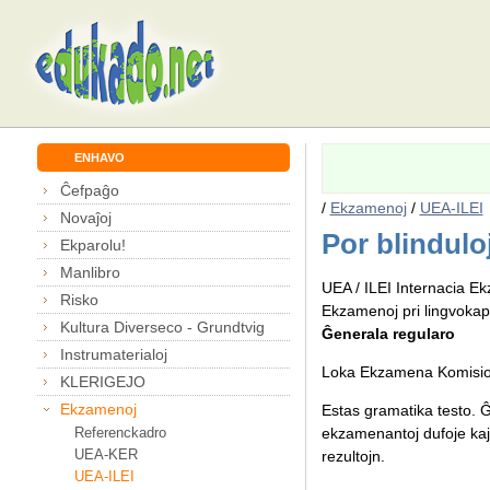
ENHAVO
Ĉefpaĝo
/
Ekzamenoj
/
UEA-ILEI
Novaĵoj
Por blindulo
Ekparolu!
Manlibro
UEA / ILEI Internacia 
Risko
Ekzamenoj pri lingvokapa
Kultura Diverseco - Grundtvig
Ĝenerala regularo
Instrumaterialoj
Loka Ekzamena Komision
KLERIGEJO
Ekzamenoj
Estas gramatika testo. Ĝ
Referenckadro
ekzamenantoj dufoje kaj 
UEA-KER
rezultojn.
UEA-ILEI