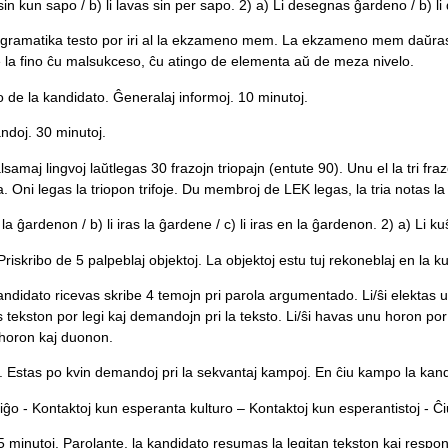
 sin kun sapo / b) li lavas sin per sapo. 2) a) Li desegnas ĝardeno / b) 
 gramatika testo por iri al la ekzameno mem. La ekzameno mem daŭras 4
e la fino ĉu malsukceso, ĉu atingo de elementa aŭ de meza nivelo.
o de la kandidato. Ĝeneralaj informoj. 10 minutoj.
ndoj. 30 minutoj.
maj lingvoj laŭtlegas 30 frazojn triopajn (entute 90). Unu el la tri fraz
ta. Oni legas la triopon trifoje. Du membroj de LEK legas, la tria notas la 
la ĝardenon / b) li iras la ĝardene / c) li iras en la ĝardenon. 2) a) Li kuŝa
Priskribo de 5 palpeblaj objektoj. La objektoj estu tuj rekoneblaj en la 
kandidato ricevas skribe 4 temojn pri parola argumentado. Li/ŝi elektas un
vas tekston por legi kaj demandojn pri la teksto. Li/ŝi havas unu horon por
 horon kaj duonon.
j. Estas po kvin demandoj pri la sekvantaj kampoj. En ĉiu kampo la kan
iĝo - Kontaktoj kun esperanta kulturo – Kontaktoj kun esperantistoj - Ĉi
 minutoj. Parolante, la kandidato resumas la legitan tekston kaj respon