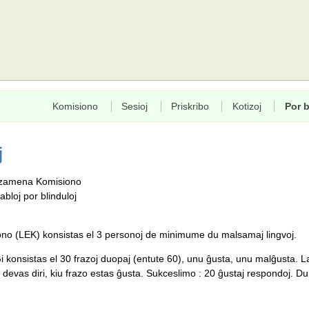
Komisiono
Sesioj
Priskribo
Kotizoj
Por b
j
Ekzamena Komisiono
bloj por blinduloj
o (LEK) konsistas el 3 personoj de minimume du malsamaj lingvoj.
i konsistas el 30 frazoj duopaj (entute 60), unu ĝusta, unu malĝusta. L
devas diri, kiu frazo estas ĝusta. Sukceslimo : 20 ĝustaj respondoj. Du