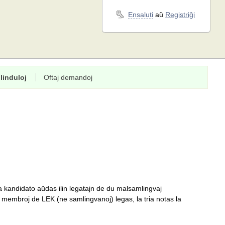
Ensaluti
aŭ
Registriĝi
linduloj
Oftaj demandoj
a kandidato aŭdas ilin legatajn de du malsamlingvaj
 membroj de LEK (ne samlingvanoj) legas, la tria notas la