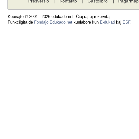
Presversio
Kontakto
Gastolibro
Paĝarmap
Kopirajto © 2001 - 2026 edukado.net. Ĉiuj rajtoj rezervitaj.
Funkciigita de
Fondaĵo Edukado.net
kunlabore kun
E-dukati
kaj
ESF
.