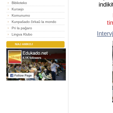
Biblioteko
indik
Kursejo
Komunumo
t
Kunpaŝado ĉirkaŭ la mondo
Pri la paĝaro
Interv
Lingva Klubo
NIAJ AMIKOJ