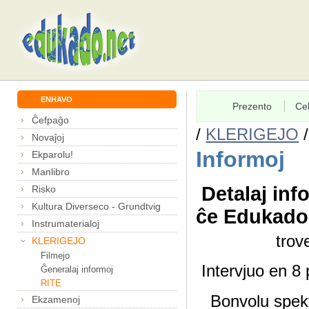
ENHAVO
Prezento
Cel
Ĉefpaĝo
/
KLERIGEJO
Novaĵoj
Informoj
Ekparolu!
Manlibro
Detalaj info
Risko
Kultura Diverseco - Grundtvig
ĉe Edukado.
Instrumaterialoj
trov
KLERIGEJO
Filmejo
Intervjuo en 8 
Ĝeneralaj informoj
RITE
Bonvolu spekt
Ekzamenoj