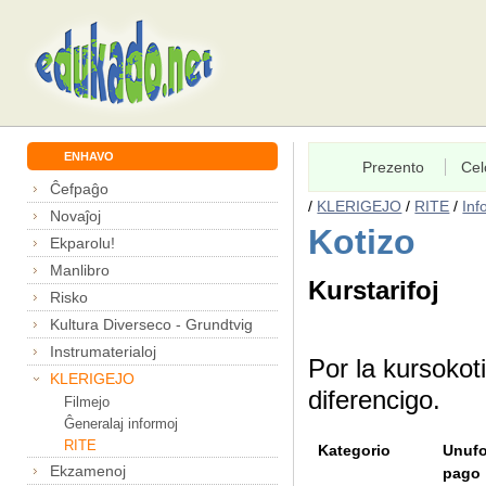
ENHAVO
Prezento
Cel
Ĉefpaĝo
/
KLERIGEJO
/
RITE
/
Inf
Novaĵoj
Kotizo
Ekparolu!
Manlibro
Kurstarifoj
Risko
Kultura Diverseco - Grundtvig
Instrumaterialoj
Por la kursokoti
KLERIGEJO
diferencigo.
Filmejo
Ĝeneralaj informoj
RITE
Kategorio
Unufo
Ekzamenoj
pago