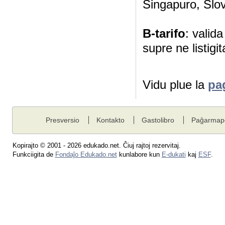
Singapuro, Slov
B-tarifo
: valida
supre ne listigit
Vidu plue la
pa
Presversio
Kontakto
Gastolibro
Paĝarmap
Kopirajto © 2001 - 2026 edukado.net. Ĉiuj rajtoj rezervitaj.
Funkciigita de
Fondaĵo Edukado.net
kunlabore kun
E-dukati
kaj
ESF
.