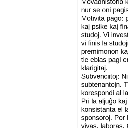
Movadhistorio k
nur se oni pagi
Motivita pago: p
kaj psike kaj fin
studoj. Vi inves
vi finis la studo
premimonon kaj t
tie eblas pagi e
klarigitaj.
Subvenciitoj: N
subtenantojn. Ti
korespondi al la
Pri la aljuĝo k
konsistanta el 
sponsoroj. Por i
vivas, laboras.