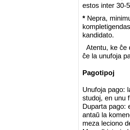
estos inter 30-5
*
Nepra, minimu
kompletigendas
kandidato.
Atentu, ke ĉe d
ĉe la unufoja p
Pagotipoj
Unufoja pago: 
studoj, en unu f
Duparta pago: e
antaŭ la komenc
meza leciono de