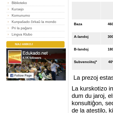
Biblioteko
Kursejo
Komunumo
Kunpaŝado ĉirkaŭ la mondo
Baza
46
Pri la paĝaro
Lingva Klubo
A-landoj
30
NIAJ AMIKOJ
B-landoj
18
Subvenciitoj*
40
La prezoj esta
La kurskotizo i
dum du jaroj, e
konsultiĝon, se
de la atestilo,