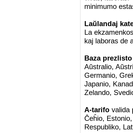
minimumo estas
Laŭlandaj kat
La ekzamenkosto
kaj laboras de 
Baza prezlisto
Aŭstralio, Aŭstr
Germanio, Grekl
Japanio, Kanad
Zelando, Svedi
A-tarifo
valida 
Ĉeĥio, Estonio,
Respubliko, Latv