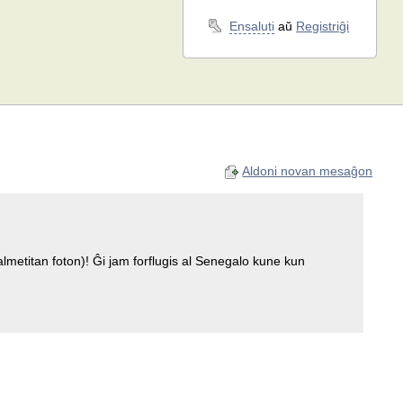
Ensaluti
aŭ
Registriĝi
Aldoni novan mesaĝon
almetitan foton)! Ĝi jam forflugis al Senegalo kune kun