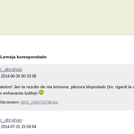
/
Lerneja korespondado
o_abrahao
je 2014-06-26 00:33:08
luton! Jen la rezulto de nia komuna, plezura klopodado (bv. rigardi la 
to enhavanta ludilojn
ĉita dosiero:
9024_1403742788.jpg
o_abrahao
je 2014-07-15 15:59:04