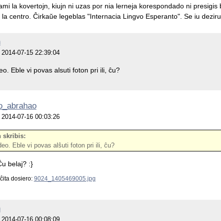
mi la kovertojn, kiujn ni uzas por nia lerneja korespondado ni presigis 
 la centro. Ĉirkaŭe legeblas "Internacia Lingvo Esperanto". Se iu dezirus
n
je 2014-07-15 22:39:04
o. Eble vi povas alsuti foton pri ili, ĉu?
o_abrahao
je 2014-07-16 00:03:26
 skribis:
eo. Eble vi povas alŝuti foton pri ili, ĉu?
Ĉu belaj? :}
ĉita dosiero:
9024_1405469005.jpg
n
je 2014-07-16 00:08:09