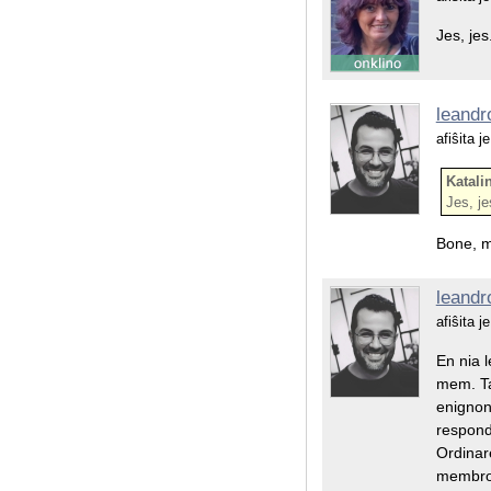
Jes, jes
leandr
afiŝita 
Katalin
Jes, je
Bone, m
leandr
afiŝita 
En nia l
mem. Ta
enignon,
respond
Ordinare
membroj