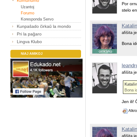
Komunumo
Por orna
Uzantoj
stelo en
Forumo
Koresponda Servo
Katali
Kunpaŝado ĉirkaŭ la mondo
afiŝita 
Pri la paĝaro
Lingva Klubo
Bona ide
NIAJ AMIKOJ
leandr
afiŝita 
Katalin
Bona id
Jen ili! 
Alkro
Katali
afiŝita 