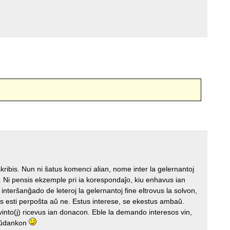
kribis. Nun ni ŝatus komenci alian, nome inter la gelernantoj
n. Ni pensis ekzemple pri ia korespondaĵo, kiu enhavus ian
nterŝanĝado de leteroj la gelernantoj fine eltrovus la solvon,
 esti perpoŝta aŭ ne. Estus interese, se ekestus ambaŭ.
rovinto(j) ricevus ian donacon. Eble la demando interesos vin,
taŭdankon