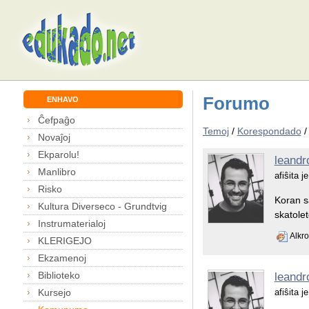
Forumo
ENHAVO
Ĉefpaĝo
Temoj
/
Korespondado
Novaĵoj
Ekparolu!
leandr
Manlibro
afiŝita 
Risko
Koran sa
Kultura Diverseco - Grundtvig
skatole
Instrumaterialoj
Alkro
KLERIGEJO
Ekzamenoj
Biblioteko
leandr
Kursejo
afiŝita 