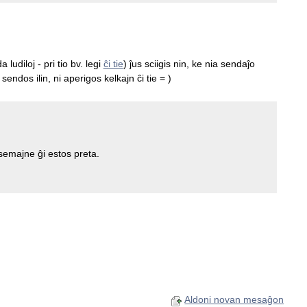
udiloj - pri tio bv. legi
ĉi tie
) ĵus sciigis nin, ke nia sendaĵo
i sendos ilin, ni aperigos kelkajn ĉi tie = )
emajne ĝi estos preta.
Aldoni novan mesaĝon