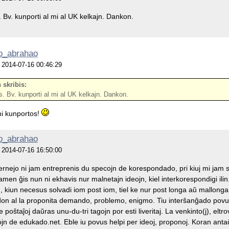
. Bv. kunporti al mi al UK kelkajn. Dankon.
o_abrahao
je 2014-07-16 00:46:29
 skribis:
s. Bv. kunporti al mi al UK kelkajn. Dankon.
i kunportos!
o_abrahao
je 2014-07-16 16:50:00
ernejo ni jam entreprenis du specojn de korespondado, pri kiuj mi jam s
men ĝis nun ni ekhavis nur malnetajn ideojn, kiel interkorespondigi ili
 kiun necesus solvadi iom post iom, tiel ke nur post longa aŭ mallonga i
on al la proponita demando, problemo, enigmo. Tiu interŝanĝado povus
 poŝtaĵoj daŭras unu-du-tri tagojn por esti liveritaj. La venkinto(j), elt
n de edukado.net. Eble iu povus helpi per ideoj, proponoj. Koran an