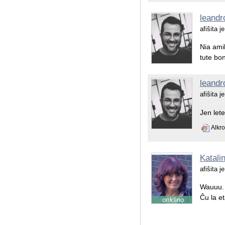
leandr
afiŝita 
Nia amik
tute bon
leandr
afiŝita 
Jen let
Alkro
Katali
afiŝita 
Wauuu.
Ĉu la et