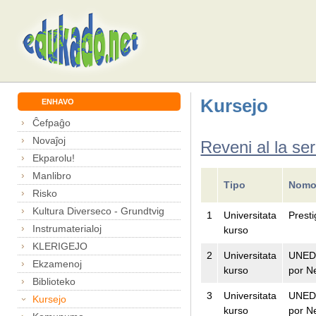
Kursejo
ENHAVO
Ĉefpaĝo
Novaĵoj
Reveni al la ser
Ekparolu!
Manlibro
Tipo
Nomo
Risko
Kultura Diverseco - Grundtvig
1
Universitata
Presti
Instrumaterialoj
kurso
KLERIGEJO
2
Universitata
UNED 
Ekzamenoj
kurso
por N
Biblioteko
3
Universitata
UNED 
Kursejo
kurso
por N