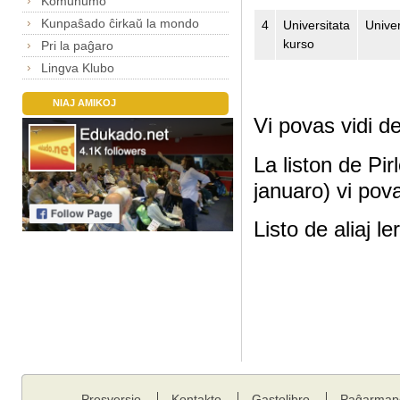
Komunumo
Kunpaŝado ĉirkaŭ la mondo
4
Universitata
Univer
kurso
Pri la paĝaro
Lingva Klubo
NIAJ AMIKOJ
Vi povas vidi de
La liston de Pirl
januaro) vi pov
Listo de aliaj l
Presversio
Kontakto
Gastolibro
Paĝarmap