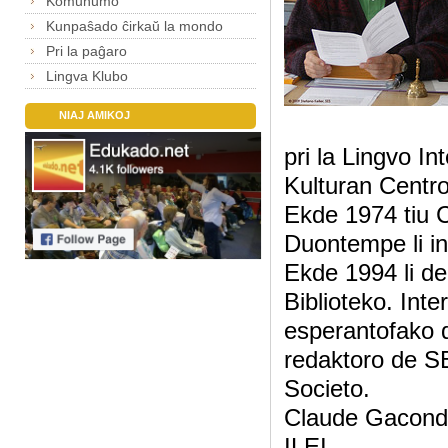
Komunumo
Kunpaŝado ĉirkaŭ la mondo
Pri la paĝaro
Lingva Klubo
NIAJ AMIKOJ
pri la Lingvo In
Kulturan Centr
Ekde 1974 tiu 
Duontempe li in
Ekde 1994 li de
Biblioteko. Inte
esperantofako d
redaktoro de S
Societo.
Claude Gacond
ILEI.