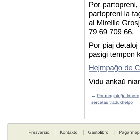
Por partopreni, 
partopreni la t
al Mireille Gro
79 69 709 66.
Por piaj detaloj
pasigi tempon k
Hejmpaĝo de C
Vidu ankaŭ nia
←
Por magistriĝa laboro
serĉatas tradukhelpo
Presversio
Kontakto
Gastolibro
Paĝarmap