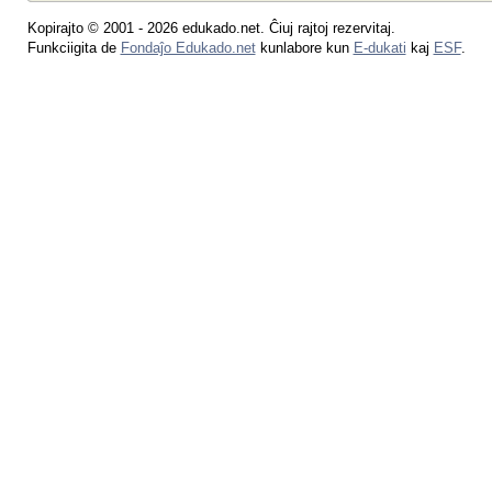
Kopirajto © 2001 - 2026 edukado.net. Ĉiuj rajtoj rezervitaj.
Funkciigita de
Fondaĵo Edukado.net
kunlabore kun
E-dukati
kaj
ESF
.