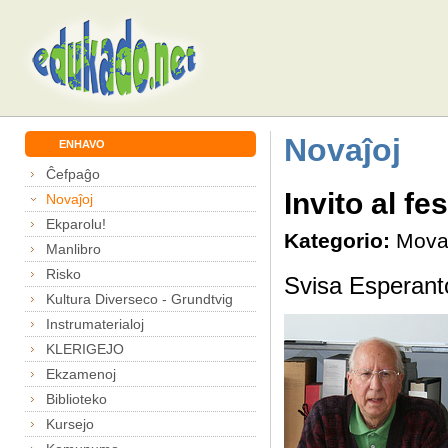
Novaĵoj
ENHAVO
Ĉefpaĝo
Invito al f
Novaĵoj
Ekparolu!
Kategorio:
Mova
Manlibro
Risko
Svisa Esperant
Kultura Diverseco - Grundtvig
Instrumaterialoj
KLERIGEJO
Ekzamenoj
Biblioteko
Kursejo