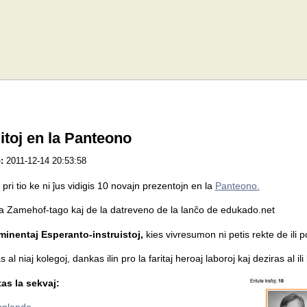
itoj en la Panteono
:
2011-12-14 20:53:58
pri tio ke ni ĵus vidigis 10 novajn prezentojn en la
Panteono.
la Zamehof-tago kaj de la datreveno de la lanĉo de edukado.net
inentaj Esperanto-instruistoj,
kies vivresumon ni petis rekte de ili p
 al niaj kolegoj, dankas ilin pro la faritaj heroaj laboroj kaj deziras al 
tas la sekvaj: