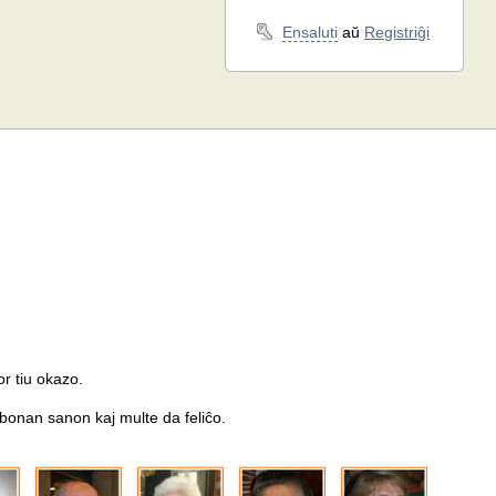
Ensaluti
aŭ
Registriĝi
or tiu okazo.
ili bonan sanon kaj multe da feliĉo.