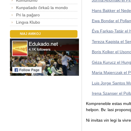
Jorma Ahomäki el Fi
Komunumo
Kunpaŝado ĉirkaŭ la mondo
Hans Bakker el Nede
Pri la paĝaro
Ewa Bondar el Polla
Lingva Klubo
Éva Farkas-Tatár el 
NIAJ AMIKOJ
Tereza Kapista el Se
Boris Kolker el Uson
Géza Kurucz el Hung
Maria Majerczak el P
Luis Jorge Santos Mo
Irena Szanser el Pol
Kompreneble estas multaj a
helpon. Bv. lasi propono
Ni invitas vin legi la viv