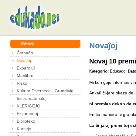
Novaĵoj
ENHAVO
Ĉefpaĝo
Novaj 10 premi
Novaĵoj
Ekparolu!
Kategorio:
Edukado;
Dato
Manlibro
Mi kun ĝojo informas vin 
Risko
Kultura Diverseco - Grundtvig
Ankaŭ ĉi-jare okaze de 
Instrumaterialoj
ni premias dekon da em
KLERIGEJO
Ekzamenoj
En tiu maniero ni gratulas
Biblioteko
La ĉi-jaraj premiitoj es
Kursejo