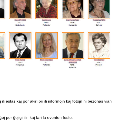
li estas kaj por akiri pri ili informojn kaj fotojn ni bezonas vian
oj por ĝojigi ilin kaj fari la eventon festo.