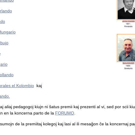
nnlando
rlando
ndo
Hungario
rbujo
o
ario
ollando
rales el Kolombio
kaj
lando.
liaj pedagogoj kiujn ni ŝatus premii kaj prezenti al vi, sed por scii kiuj i
jn en la koncerna parto de la
FORUMO
.
resumojn de la premiitaj kolegoj kaj lasi al ili mesaĝon ĉe la koncernaj paĝ