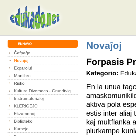
Novaĵoj
ENHAVO
Ĉefpaĝo
Forpasis 
Novaĵoj
Ekparolu!
Kategorio:
Eduk
Manlibro
Risko
En la unua tago
Kultura Diverseco - Grundtvig
amaskomunikiloj
Instrumaterialoj
aktiva pola e
KLERIGEJO
estis inter alia
Ekzamenoj
kaj multflanka a
Biblioteko
Kursejo
plurkampe kunl