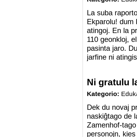
La suba raporto
Ekparolu! dum l
atingoj. En la p
110 geonkloj, el
pasinta jaro. Du
jarfine ni ating
Ni gratulu 
Kategorio:
Eduk
Dek du novaj p
naskiĝtago de l
Zamenhof-tago -
personojn, kies