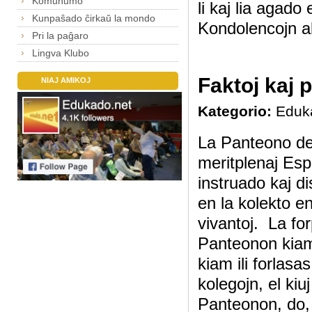
Komunumo
li kaj lia agado
Kunpaŝado ĉirkaŭ la mondo
Kondolencojn al 
Pri la paĝaro
Lingva Klubo
Faktoj kaj 
NIAJ AMIKOJ
Kategorio:
Eduk
La Panteono de
meritplenaj Espe
instruado kaj d
en la kolekto en
vivantoj. La for
Panteonon kiam a
kiam ili forlas
kolegojn, el kiu
Panteonon, do, 