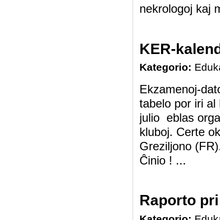
nekrologoj kaj 
KER-kalend
Kategorio:
Eduk
Ekzamenoj-datoj
tabelo por iri 
julio eblas orga
kluboj. Certe o
Greziljono (FR
Ĉinio ! ...
Raporto pri
Kategorio:
Eduk