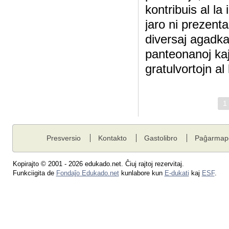
kontribuis al la
jaro ni prezenta
diversaj agadka
panteonanoj kaj
gratulvortojn al
1
Presversio
Kontakto
Gastolibro
Paĝarmap
Kopirajto © 2001 - 2026 edukado.net. Ĉiuj rajtoj rezervitaj.
Funkciigita de
Fondaĵo Edukado.net
kunlabore kun
E-dukati
kaj
ESF
.