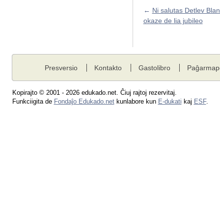
←
Ni salutas Detlev Bla
okaze de lia jubileo
Presversio
Kontakto
Gastolibro
Paĝarmap
Kopirajto © 2001 - 2026 edukado.net. Ĉiuj rajtoj rezervitaj.
Funkciigita de
Fondaĵo Edukado.net
kunlabore kun
E-dukati
kaj
ESF
.