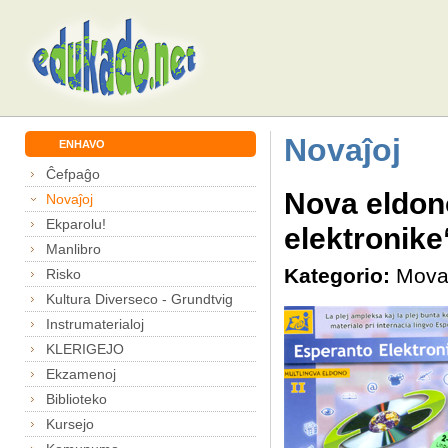
Novaĵoj
ENHAVO
Ĉefpaĝo
Nova eldo
Novaĵoj
Ekparolu!
elektronike
Manlibro
Kategorio:
Mova
Risko
Kultura Diverseco - Grundtvig
Instrumaterialoj
KLERIGEJO
Ekzamenoj
Biblioteko
Kursejo