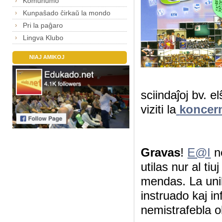
Komunumo
Kunpaŝado ĉirkaŭ la mondo
Pri la paĝaro
Lingva Klubo
NIAJ AMIKOJ
sciindaĵoj bv. el
viziti la
koncer
Gravas
!
E@I
ne
utilas nur al ti
mendas. La unik
instruado kaj i
nemistrafebla 