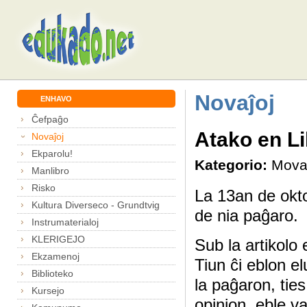
Novaĵoj
ENHAVO
Ĉefpaĝo
Atako en Li
Novaĵoj
Ekparolu!
Kategorio:
Mova
Manlibro
Risko
La 13an de oktob
Kultura Diverseco - Grundtvig
de nia paĝaro.
Instrumaterialoj
KLERIGEJO
Sub la artikolo 
Ekzamenoj
Tiun ĉi eblon e
Biblioteko
la paĝaron, tie
Kursejo
opinion, eble va