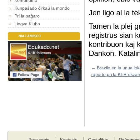
Komunumo
Kunpaŝado ĉirkaŭ la mondo
Jen ligo al la t
Pri la paĝaro
Lingva Klubo
Tamen la plej 
registrus sian 
NIAJ AMIKOJ
kontribuon kaj 
Dankon. Katali
←
Brazilo en la unua lok
raporto pri la KER-ekz
Presversio
Kontakto
Gastolibro
Paĝarmap