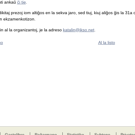
uti ankaŭ
ĉi tie
.
ndikitaj prezoj iom altiĝos en la sekva jaro, sed tiuj, kiuj aliĝos ĝis la
an ekzamenkotizon.
vin al la organizantoj, je la adreso
katalin@ikso.net
.
uo
Al la listo
Gastolibro
Paĝarmapo
Statistiko
Subteno
Private