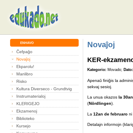
Novaĵoj
ENHAVO
Ĉefpaĝo
KER-ekzameno 
Novaĵoj
Ekparolu!
Kategorio:
Movado;
Dato:
Manlibro
Apenaŭ finiĝis la adminis
Risko
sekvaj sesioj.
Kultura Diverseco - Grundtvig
Instrumaterialoj
La unua okazos
la 30a
(
Nördlingen
).
KLERIGEJO
Ekzamenoj
La
12an de februaro
ni
Biblioteko
Detalajn informojn (klari
Kursejo