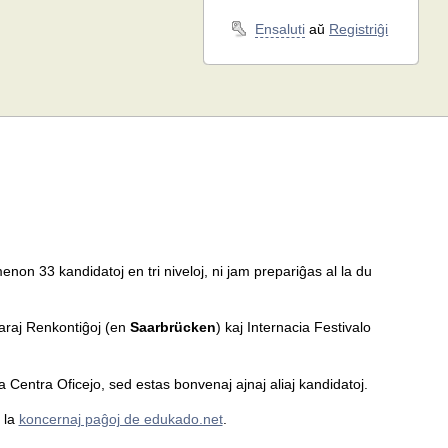
Ensaluti
aŭ
Registriĝi
menon 33 kandidatoj en tri niveloj, ni jam prepariĝas al la du
araj Renkontiĝoj (en
Saarbrücken
) kaj Internacia Festivalo
a Centra Oficejo, sed estas bonvenaj ajnaj aliaj kandidatoj.
r la
koncernaj paĝoj de edukado.net
.