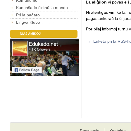
Komunumo
La
aliĝilon
vi povas elŝ
Kunpaŝado ĉirkaŭ la mondo
Ni atentigas vin, ke la i
Pri la paĝaro
pagas ankoraŭ la ĉi-jar
Lingva Klubo
Por pliaj informoj turnu 
NIAJ AMIKOJ
←
Enketo pri la RSS-fl
Presversio
Kontakto