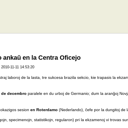
ankaŭ en la Centra Oficejo
2010-11-11 14:53:20
traj laboroj de la lasta, tre sukcesa brazila sekcio, kie trapasis la ekza
n de decembro
paralele en du urboj de Germanio; dum la aranĝoj Novj
 okazigos sesion
en Roterdamo
(Nederlando), ĉefe por la dungitoj de l
gojn, specimenojn, statistikojn, regularon) pri la ekzamenoj vi trovas su