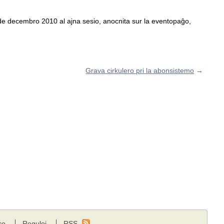
 31a de decembro 2010 al ajna sesio, anocnita sur la eventopaĝo,
Grava cirkulero pri la abonsistemo
→
co
Reguloj
RSS