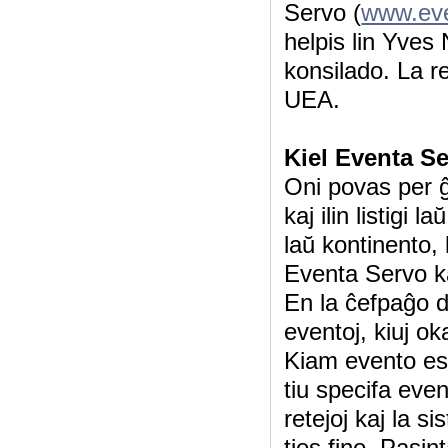
Servo (
www.eve
helpis lin Yves
konsilado. La r
UEA.
Kiel Eventa S
Oni povas per ĝ
kaj ilin listigi 
laŭ kontinento,
Eventa Servo ka
En la ĉefpaĝo d
eventoj, kiuj o
Kiam evento esta
tiu specifa even
retejoj kaj la 
ties fino. Pasint