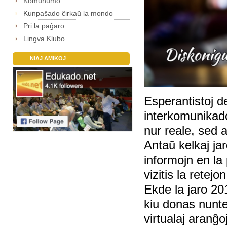
Komunumo
Kunpaŝado ĉirkaŭ la mondo
Pri la paĝaro
Lingva Klubo
NIAJ AMIKOJ
Esperantistoj d
interkomunikado
nur reale, sed a
Antaŭ kelkaj jard
informojn en la
vizitis la retej
Ekde la jaro 2
kiu donas nunte
virtualaj aranĝ