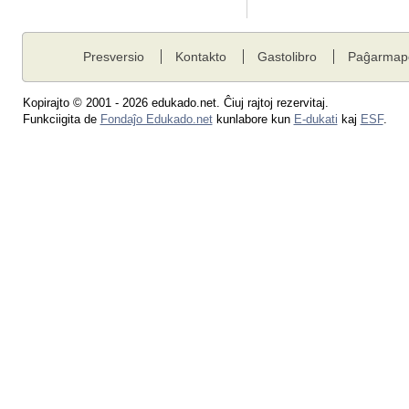
Presversio
Kontakto
Gastolibro
Paĝarmap
Kopirajto © 2001 - 2026 edukado.net. Ĉiuj rajtoj rezervitaj.
Funkciigita de
Fondaĵo Edukado.net
kunlabore kun
E-dukati
kaj
ESF
.