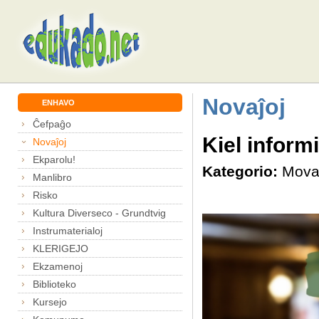
Novaĵoj
ENHAVO
Ĉefpaĝo
Kiel informi
Novaĵoj
Ekparolu!
Kategorio:
Mova
Manlibro
Risko
Kultura Diverseco - Grundtvig
Instrumaterialoj
KLERIGEJO
Ekzamenoj
Biblioteko
Kursejo