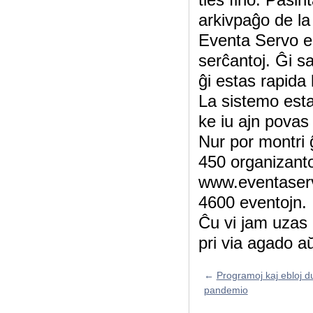
arkivpaĝo de la 
Eventa Servo es
serĉantoj. Ĝi s
ĝi estas rapida
La sistemo esta
ke iu ajn povas 
Nur por montri 
450 organizanto
www.eventaservo.
4600 eventojn.
Ĉu vi jam uzas 
pri via agado aŭ
←
Programoj kaj ebloj d
pandemio