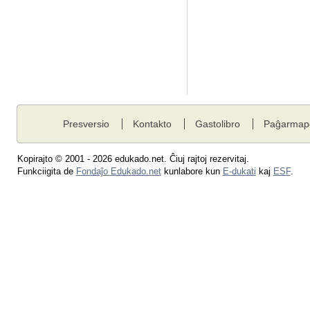
Presversio
Kontakto
Gastolibro
Paĝarmap
Kopirajto © 2001 - 2026 edukado.net. Ĉiuj rajtoj rezervitaj.
Funkciigita de
Fondaĵo Edukado.net
kunlabore kun
E-dukati
kaj
ESF
.