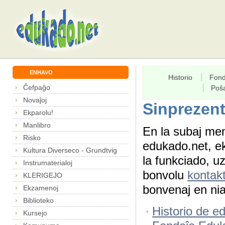
ENHAVO
Historio
Fond
Ĉefpaĝo
Poŝ
Novaĵoj
Sinprezen
Ekparolu!
Manlibro
En la subaj men
Risko
edukado.net, ekk
Kultura Diverseco - Grundtvig
la funkciado, u
Instrumaterialoj
bonvolu
kontakt
KLERIGEJO
bonvenaj en ni
Ekzamenoj
Biblioteko
Historio de e
Kursejo