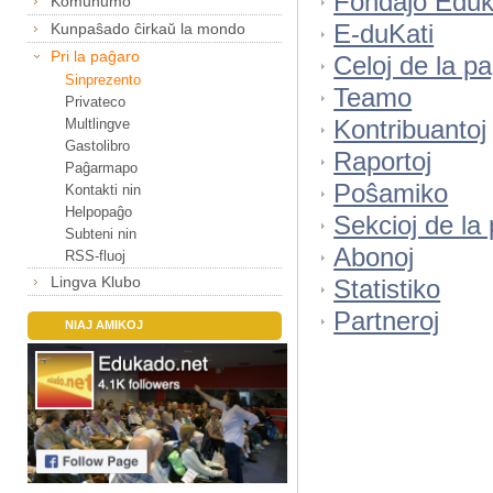
Fondaĵo Eduk
Komunumo
E-duKati
Kunpaŝado ĉirkaŭ la mondo
Pri la paĝaro
Celoj de la p
Sinprezento
Teamo
Privateco
Kontribuantoj
Multlingve
Gastolibro
Raportoj
Paĝarmapo
Poŝamiko
Kontakti nin
Helpopaĝo
Sekcioj de la
Subteni nin
Abonoj
RSS-fluoj
Lingva Klubo
Statistiko
Partneroj
NIAJ AMIKOJ