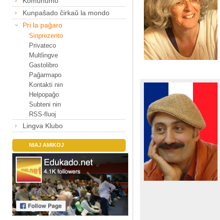
Komunumo
Kunpaŝado ĉirkaŭ la mondo
Pri la paĝaro
Sinprezento
Privateco
Multlingve
Gastolibro
Paĝarmapo
Kontakti nin
Helpopaĝo
Subteni nin
RSS-fluoj
Lingva Klubo
NIAJ AMIKOJ