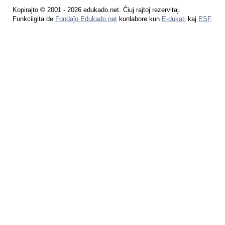
Kopirajto © 2001 - 2026 edukado.net. Ĉiuj rajtoj rezervitaj.
Funkciigita de
Fondaĵo Edukado.net
kunlabore kun
E-dukati
kaj
ESF
.