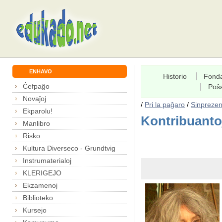
ENHAVO
Historio
Fond
Ĉefpaĝo
Poŝ
Novaĵoj
/
Pri la paĝaro
/
Sinprezen
Ekparolu!
Kontribuanto
Manlibro
Risko
Kultura Diverseco - Grundtvig
Instrumaterialoj
KLERIGEJO
Ekzamenoj
Biblioteko
Kursejo