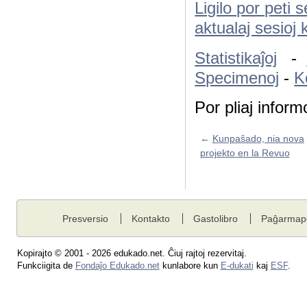
Ligilo por peti 
aktualaj sesioj ka
Statistikaĵoj
-
Specimenoj
-
K
Por pliaj inform
←
Kunpaŝado, nia nova
projekto en la Revuo
Presversio
Kontakto
Gastolibro
Paĝarmap
Kopirajto © 2001 - 2026 edukado.net. Ĉiuj rajtoj rezervitaj.
Funkciigita de
Fondaĵo Edukado.net
kunlabore kun
E-dukati
kaj
ESF
.