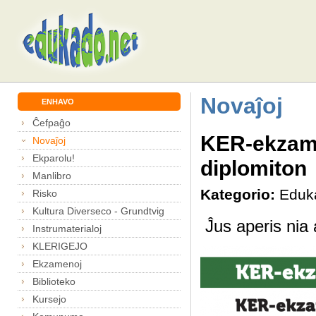
Novaĵoj
ENHAVO
Ĉefpaĝo
KER-ekzamen
Novaĵoj
Ekparolu!
diplomiton
Manlibro
Kategorio:
Eduk
Risko
Kultura Diverseco - Grundtvig
Ĵus aperis nia 
Instrumaterialoj
KLERIGEJO
Ekzamenoj
Biblioteko
Kursejo