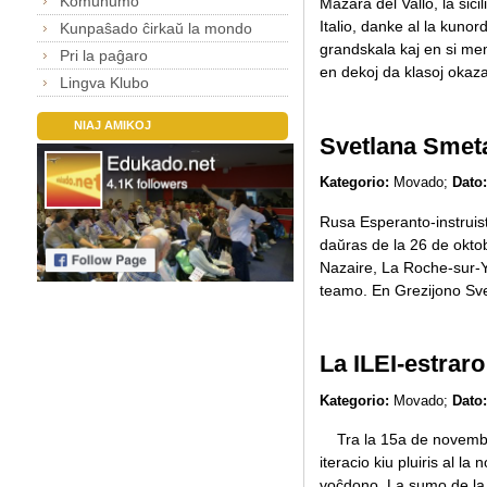
Komunumo
Mazara del Vallo, la sic
Italio, danke al la kuno
Kunpaŝado ĉirkaŭ la mondo
grandskala kaj en si mem
Pri la paĝaro
en dekoj da klasoj okaza
Lingva Klubo
NIAJ AMIKOJ
Svetlana Smeta
Kategorio:
Movado;
Dato:
Rusa Esperanto-instruist
daŭras de la 26 de oktob
Nazaire, La Roche-sur-Yo
teamo. En Grezijono Sve
La ILEI-estrar
Kategorio:
Movado;
Dato:
Tra la 15a de novembro l
iteracio kiu pluiris al l
voĉdono. La sumo de la sp