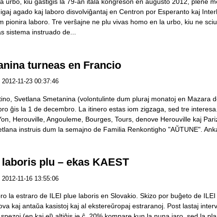
ilia urbo, kiu gastigis la 79-an itala kongreson en aŭgusto 2012, plen
rdigaj agado kaj laboro disvolviĝantaj en Centron por Esperanto kaj In
 pionira laboro. Tre verŝajne ne plu vivas homo en la urbo, kiu ne sciu
s sistema instruado de...
nina turneas en Francio
2012-11-23 00:37:46
ino, Svetlana Smetanina (volontulinte dum pluraj monatoj en Mazara del
ro ĝis la 1 de decembro. La itinero estas iom zigzaga, sed tre interes
n, Herouville, Angouleme, Bourges, Tours, denove Herouville kaj Parizo.
tlana instruis dum la semajno de Familia Renkontigho "AŬTUNE". Ankaŭ 
o laboris plu – ekas KAEST
2012-11-16 13:55:06
a estraro de ILEI plue laboris en Slovakio. Skizo por buĝeto de ILEI p
a nova kaj antaŭa kasistoj kaj al ekstereŭropaj estraranoj. Post lastaj inte
ezoj (en kaj el) altiĝis je ĉ. 20% kompare kun la nuna jaro, sed la planata