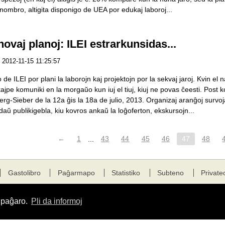
ombro, altigita disponigo de UEA por edukaj laboroj...
ovaj planoj: ILEI estrarkunsidas...
2012-11-15 11:25:57
de ILEI por plani la laborojn kaj projektojn por la sekvaj jaroj. Kvin el 
jpe komuniki en la morgaŭo kun iuj el tiuj, kiuj ne povas ĉeesti. Post 
rg-Sieber de la 12a ĝis la 18a de julio, 2013. Organizaj aranĝoj survoj
baldaŭ publikigebla, kiu kovros ankaŭ la loĝoferton, ekskursojn...
←
1
...
43
44
45
46
47
48
Gastolibro
Paĝarmapo
Statistiko
Subteno
Private
a paĝaro.
Pli da informoj