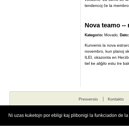
tendencoj ĉe la membron
Nova teamo -- n
Kategorio:
Movado;
Dato:
Kunvenis la nova estraro 
novembro, kun planoj ska
ILEI, okazonta en Herzbe
tiel ke aliĝilo estu tre 
Presversio
Kontakto
Kopirajto © 2001 - 2026 edukado.net. Ĉiuj rajtoj rezervitaj.
Ni uzas kuketojn por ebligi kaj plibonigi la funkciadon de l
Funkciigita de
Fondaĵo Edukado.net
kunlabore kun
E-dukati
kaj
ESF
.