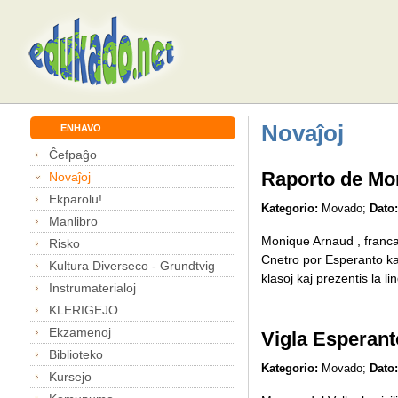
Novaĵoj
ENHAVO
Ĉefpaĝo
Raporto de Mon
Novaĵoj
Ekparolu!
Kategorio:
Movado;
Dato:
Manlibro
Monique Arnaud , franca 
Risko
Cnetro por Esperanto kaj
Kultura Diverseco - Grundtvig
klasoj kaj prezentis la l
Instrumaterialoj
KLERIGEJO
Ekzamenoj
Vigla Esperant
Biblioteko
Kategorio:
Movado;
Dato:
Kursejo