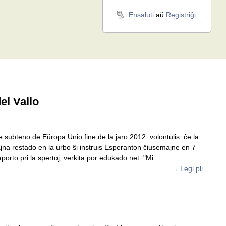
Ensaluti
aŭ
Registriĝi
el Vallo
nce subteno de Eŭropa Unio fine de la jaro 2012 volontulis ĉe la
ajna restado en la urbo ŝi instruis Esperanton ĉiusemajne en 7
orto pri la spertoj, verkita por edukado.net. "Mi...
→
Legi pli...