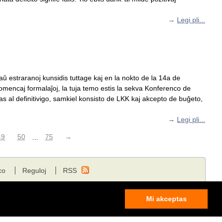
→
Legi pli...
naŭ estraranoj kunsidis tuttage kaj en la nokto de la 14a de
komencaj formalaĵoj, la tuja temo estis la sekva Konferenco de
as al definitivigo, samkiel konsisto de LKK kaj akcepto de buĝeto,
→
Legi pli...
49
50
...
75
→
co
Reguloj
RSS
Mi akceptas