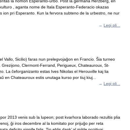
e meritas la nomon Esperanto-urbo. Post la germana Herzberg, en
terkulturo , aganta nome de Itala Esperanto-Federacio okazas
s ion pri Esperanto. Kun la fervora subteno de la urbestro, ne nur
→
Legi pli...
 Vallo, Sicilio) faras nun prelegvojaĝon en Francio. Ŝia turneo
a. Grezijono, Clermont-Ferrand, Perigueux, Chateauroux, St-
 La ĉeforganizanto estas Ives Nikolas el Herouville kaj lia
en Chateauroux estis unutaga kurso por tiuj kiuj...
→
Legi pli...
or 2013 venis sub la lupeon; post kvarhora laborado rezultis plia
rvenoj, ĝi iros decembre al la komitato por prijuĝo per reta
 deficito signife falis. Tio eblis dank’ al milde pozitivaj