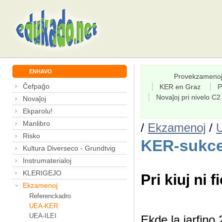
ENHAVO
Provekzameno
Ĉefpaĝo
KER en Graz
P
Novaĵoj pri nivelo C2
Novaĵoj
Ekparolu!
Manlibro
/
Ekzamenoj
/
Risko
KER-sukce
Kultura Diverseco - Grundtvig
Instrumaterialoj
KLERIGEJO
Pri kiuj ni f
Ekzamenoj
Referenckadro
UEA-KER
UEA-ILEI
Ekde la jarfin