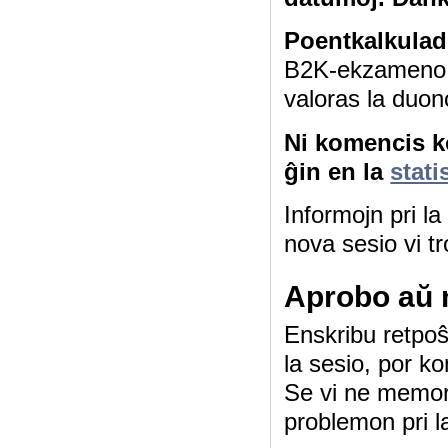
Poentkalkulad
B2K-ekzameno 4
valoras la duon
Ni komencis ko
ĝin en la
stati
Informojn pri l
nova sesio vi tr
Aprobo aŭ 
Enskribu retpoŝt
la sesio, por ko
Se vi ne memor
problemon pri l