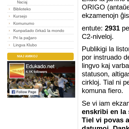
Naciaj
ORIGO (antaŭe
Biblioteko
ekzamenojn ĝis
Kursejo
Komunumo
entute:
2931
pe
Kunpaŝado ĉirkaŭ la mondo
C2-niveloj.
Pri la paĝaro
Lingva Klubo
Publikigi la lis
por instruado d
NIAJ AMIKOJ
lingvo kaj varb
statuson, altig
cirkloj. Tial ni
komuna fiero.
Se vi iam ekza
enskribi en la
Tiel vi povas 
datumoj. Dan