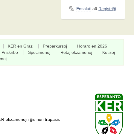
Ensaluti
aŭ
Registriĝi
KER en Graz
Preparkursoj
Horaro en 2026
Priskribo
Specimenoj
Retaj ekzamenoj
Kotizoj
enoj
ER-ekzamenojn ĝis nun trapasis