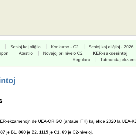
Sesioj kaj aliĝilo
Konkurso - C2
Sesioj kaj aliĝiloj - 2026
empon
Atestilo
Novaĵoj pri nivelo C2
KER-sukcesintoj
Regularo
Tutmondaj ekzam
ntoj
s
a KER-ekzamenojn de UEA-ORIGO (antaŭe ITK) kaj ekde 2020 la UEA-K
887
je B1,
860
je B2,
1115
je C1,
69
je C2-niveloj.