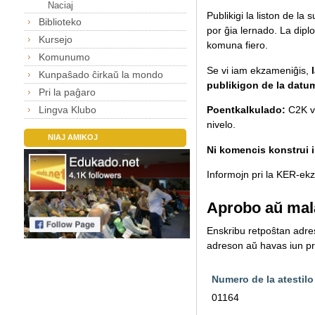
Naciaj
Publikigi la liston de la
Biblioteko
por ĝia lernado.
La diplo
Kursejo
komuna fiero.
Komunumo
Se vi iam ekzameniĝis,
Kunpaŝado ĉirkaŭ la mondo
publikigon de la datu
Pri la paĝaro
Lingva Klubo
Poentkalkulado:
C2K va
nivelo.
NIAJ AMIKOJ
Ni komencis konstrui il
Informojn pri la KER-ekza
Aprobo aŭ mal
Enskribu retpoŝtan adreso
adreson aŭ havas iun pro
Numero de la atestilo
01164