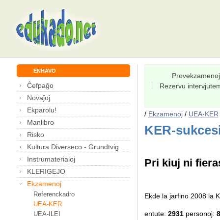
ENHAVO
Provekzamenoj
Ĉefpaĝo
Rezervu intervjut
Novaĵoj
Ekparolu!
/
Ekzamenoj
/
UEA-KER
Manlibro
KER-sukcesi
Risko
Kultura Diverseco - Grundtvig
Instrumaterialoj
Pri kiuj ni fiera
KLERIGEJO
Ekzamenoj
Referenckadro
Ekde la jarfino 2008 l
UEA-KER
entute:
2931
personoj:
UEA-ILEI