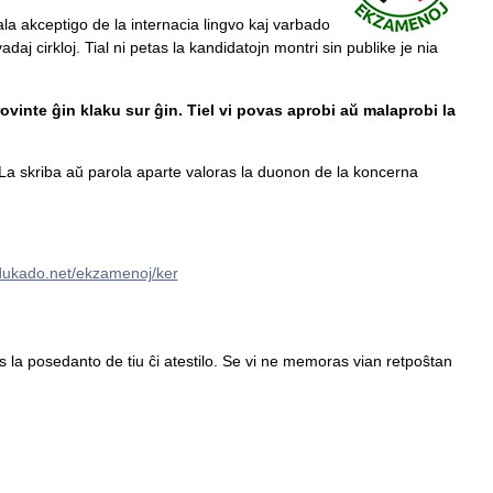
ala akceptigo de la internacia lingvo kaj varbado
daj cirkloj. Tial ni petas la kandidatojn montri sin publike je nia
ovinte ĝin klaku sur ĝin. Tiel vi povas aprobi aŭ malaprobi la
a skriba aŭ parola aparte valoras la duonon de la koncerna
edukado.net/ekzamenoj/ker
tas la posedanto de tiu ĉi atestilo. Se vi ne memoras vian retpoŝtan