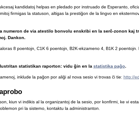
 sukcesaj kandidatoj helpas en pledado por instruado de Esperanto, ofici
mitoj firmigas la statuson, altigas la prestiĝon de la lingvo en ekstermova
la numeron de via atestilo bonvolu enskribi en la serĉ-zonon kaj tr
moj. Dankon.
loras 8 poentojn, C1K 6 poentojn, B2K-ekzameno 4, B1K 2 poentojn. L
ustritan statistikan raporton: vidu ĝin en la
statistika paĝo
.
menoj, inklude la paĝon por aliĝi al nova sesio vi trovas ĉi tie:
http://
aprobo
n, kiun vi indikis al la organizantoj de la sesio, por konfirmi, ke vi es
blemon pri la sistemo, kontaktu la administranton.