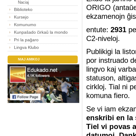
Naciaj
ORIGO (antaŭe
Biblioteko
ekzamenojn ĝis
Kursejo
Komunumo
entute:
2931
pe
Kunpaŝado ĉirkaŭ la mondo
C2-niveloj.
Pri la paĝaro
Lingva Klubo
Publikigi la lis
por instruado d
NIAJ AMIKOJ
lingvo kaj varb
statuson, altig
cirkloj. Tial ni
komuna fiero.
Se vi iam ekza
enskribi en la
Tiel vi povas 
datumoj. Dan