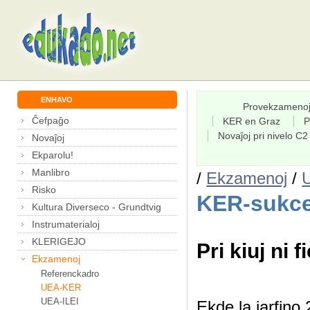
ENHAVO
Provekzameno
Ĉefpaĝo
KER en Graz
P
Novaĵoj pri nivelo C2
Novaĵoj
Ekparolu!
Manlibro
/
Ekzamenoj
/
Risko
KER-sukce
Kultura Diverseco - Grundtvig
Instrumaterialoj
KLERIGEJO
Pri kiuj ni f
Ekzamenoj
Referenckadro
UEA-KER
UEA-ILEI
Ekde la jarfin