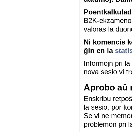
Poentkalkulad
B2K-ekzameno 4
valoras la duon
Ni komencis ko
ĝin en la
stati
Informojn pri l
nova sesio vi tr
Aprobo aŭ 
Enskribu retpoŝt
la sesio, por ko
Se vi ne memor
problemon pri l