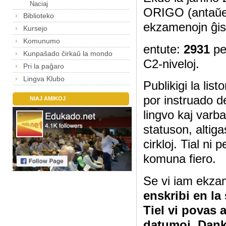
Naciaj
ORIGO (antaŭe
Biblioteko
ekzamenojn ĝis
Kursejo
Komunumo
entute:
2931
pe
Kunpaŝado ĉirkaŭ la mondo
C2-niveloj.
Pri la paĝaro
Lingva Klubo
Publikigi la lis
por instruado d
NIAJ AMIKOJ
lingvo kaj varb
statuson, altig
cirkloj. Tial ni
komuna fiero.
Se vi iam ekza
enskribi en la
Tiel vi povas 
datumoj. Dan