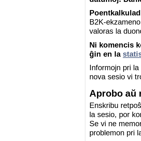
Poentkalkulad
B2K-ekzameno 4
valoras la duon
Ni komencis ko
ĝin en la
stati
Informojn pri l
nova sesio vi tr
Aprobo aŭ 
Enskribu retpoŝt
la sesio, por ko
Se vi ne memor
problemon pri l