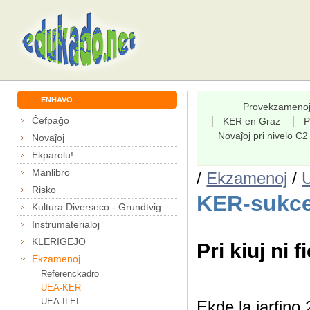
ENHAVO
Provekzameno
Ĉefpaĝo
KER en Graz
P
Novaĵoj pri nivelo C2
Novaĵoj
Ekparolu!
Manlibro
/
Ekzamenoj
/
Risko
KER-sukce
Kultura Diverseco - Grundtvig
Instrumaterialoj
KLERIGEJO
Pri kiuj ni f
Ekzamenoj
Referenckadro
UEA-KER
UEA-ILEI
Ekde la jarfin