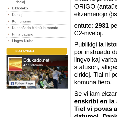
Naciaj
ORIGO (antaŭe
Biblioteko
ekzamenojn ĝis
Kursejo
Komunumo
entute:
2931
pe
Kunpaŝado ĉirkaŭ la mondo
C2-niveloj.
Pri la paĝaro
Lingva Klubo
Publikigi la lis
por instruado d
NIAJ AMIKOJ
lingvo kaj varb
statuson, altig
cirkloj. Tial ni
komuna fiero.
Se vi iam ekza
enskribi en la
Tiel vi povas 
datumoj. Dan