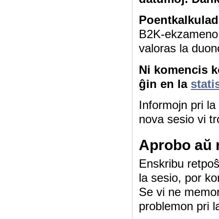
Poentkalkulad
B2K-ekzameno 4
valoras la duon
Ni komencis ko
ĝin en la
stati
Informojn pri l
nova sesio vi tr
Aprobo aŭ 
Enskribu retpoŝt
la sesio, por ko
Se vi ne memor
problemon pri l