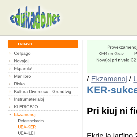
ENHAVO
Provekzameno
Ĉefpaĝo
KER en Graz
P
Novaĵoj pri nivelo C2
Novaĵoj
Ekparolu!
Manlibro
/
Ekzamenoj
/
Risko
KER-sukce
Kultura Diverseco - Grundtvig
Instrumaterialoj
KLERIGEJO
Pri kiuj ni f
Ekzamenoj
Referenckadro
UEA-KER
UEA-ILEI
Ekde la jarfin