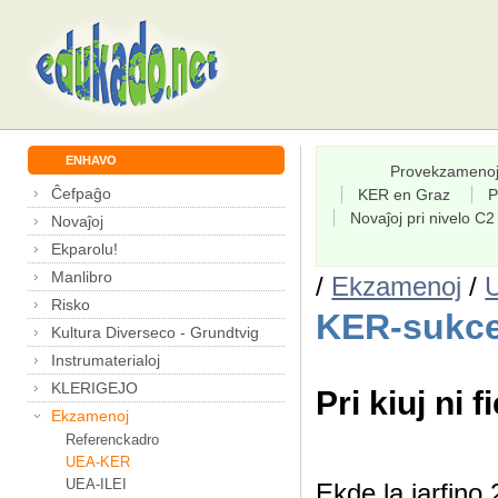
ENHAVO
Provekzameno
Ĉefpaĝo
KER en Graz
P
Novaĵoj pri nivelo C2
Novaĵoj
Ekparolu!
Manlibro
/
Ekzamenoj
/
Risko
KER-sukce
Kultura Diverseco - Grundtvig
Instrumaterialoj
KLERIGEJO
Pri kiuj ni f
Ekzamenoj
Referenckadro
UEA-KER
UEA-ILEI
Ekde la jarfin