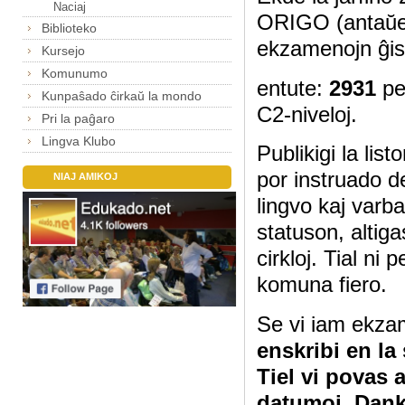
Naciaj
ORIGO (antaŭe
Biblioteko
ekzamenojn ĝis
Kursejo
Komunumo
entute:
2931
pe
Kunpaŝado ĉirkaŭ la mondo
C2-niveloj.
Pri la paĝaro
Lingva Klubo
Publikigi la lis
por instruado d
NIAJ AMIKOJ
lingvo kaj varb
statuson, altig
cirkloj. Tial ni
komuna fiero.
Se vi iam ekza
enskribi en la
Tiel vi povas 
datumoj. Dan