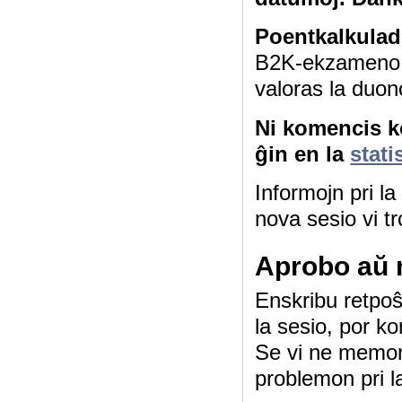
Poentkalkulad
B2K-ekzameno 4
valoras la duon
Ni komencis ko
ĝin en la
stati
Informojn pri l
nova sesio vi tr
Aprobo aŭ 
Enskribu retpoŝt
la sesio, por ko
Se vi ne memor
problemon pri l