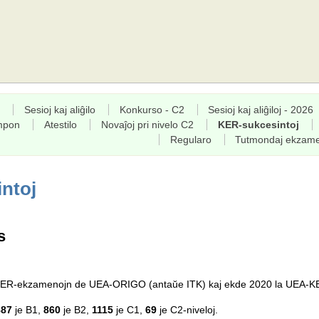
Sesioj kaj aliĝilo
Konkurso - C2
Sesioj kaj aliĝiloj - 2026
empon
Atestilo
Novaĵoj pri nivelo C2
KER-sukcesintoj
Regularo
Tutmondaj ekzam
ntoj
s
a KER-ekzamenojn de UEA-ORIGO (antaŭe ITK) kaj ekde 2020 la UEA-K
887
je B1,
860
je B2,
1115
je C1,
69
je C2-niveloj.