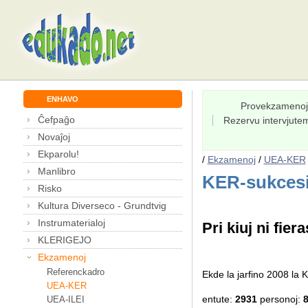
ENHAVO
Provekzamenoj
Ĉefpaĝo
Rezervu intervjut
Novaĵoj
Ekparolu!
/
Ekzamenoj
/
UEA-KER
Manlibro
KER-sukcesi
Risko
Kultura Diverseco - Grundtvig
Instrumaterialoj
Pri kiuj ni fiera
KLERIGEJO
Ekzamenoj
Referenckadro
Ekde la jarfino 2008 l
UEA-KER
entute:
2931
personoj:
UEA-ILEI