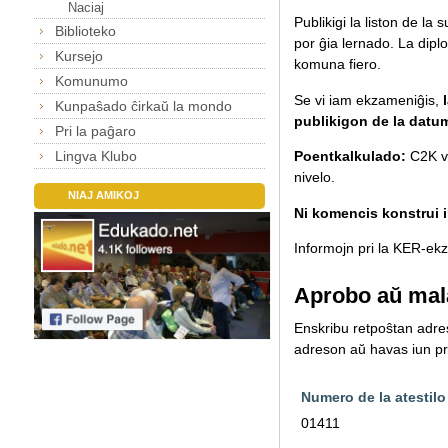
Naciaj
Publikigi la liston de la
Biblioteko
por ĝia lernado.
La diplo
Kursejo
komuna fiero.
Komunumo
Se vi iam ekzameniĝis,
Kunpaŝado ĉirkaŭ la mondo
publikigon de la datu
Pri la paĝaro
Lingva Klubo
Poentkalkulado:
C2K va
nivelo.
NIAJ AMIKOJ
Ni komencis konstrui il
Informojn pri la KER-ekza
Aprobo aŭ mal
Enskribu retpoŝtan adreso
adreson aŭ havas iun pro
Numero de la atestilo
01411