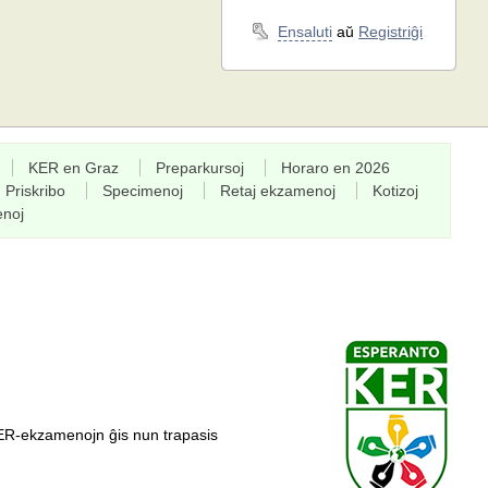
Ensaluti
aŭ
Registriĝi
KER en Graz
Preparkursoj
Horaro en 2026
Priskribo
Specimenoj
Retaj ekzamenoj
Kotizoj
enoj
ER-ekzamenojn ĝis nun trapasis