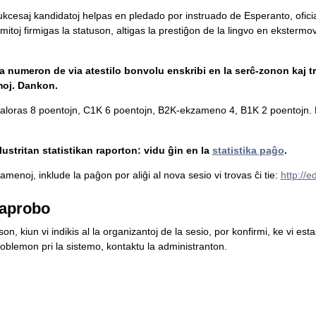
 sukcesaj kandidatoj helpas en pledado por instruado de Esperanto, ofici
mitoj firmigas la statuson, altigas la prestiĝon de la lingvo en ekstermova
la numeron de via atestilo bonvolu enskribi en la serĉ-zonon kaj tr
moj. Dankon.
loras 8 poentojn, C1K 6 poentojn, B2K-ekzameno 4, B1K 2 poentojn. L
ustritan statistikan raporton: vidu ĝin en la
statistika paĝo
.
menoj, inklude la paĝon por aliĝi al nova sesio vi trovas ĉi tie:
http://
aprobo
n, kiun vi indikis al la organizantoj de la sesio, por konfirmi, ke vi es
blemon pri la sistemo, kontaktu la administranton.