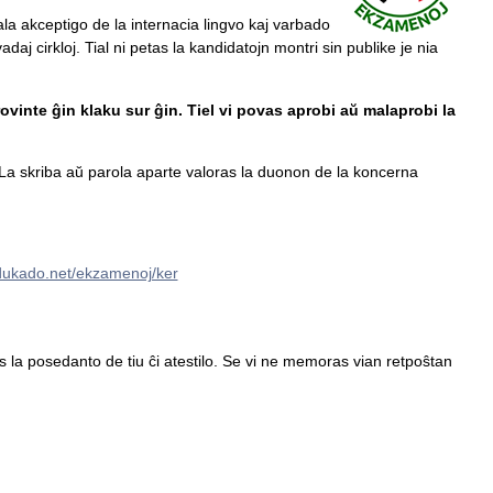
ala akceptigo de la internacia lingvo kaj varbado
daj cirkloj. Tial ni petas la kandidatojn montri sin publike je nia
ovinte ĝin klaku sur ĝin. Tiel vi povas aprobi aŭ malaprobi la
a skriba aŭ parola aparte valoras la duonon de la koncerna
edukado.net/ekzamenoj/ker
tas la posedanto de tiu ĉi atestilo. Se vi ne memoras vian retpoŝtan