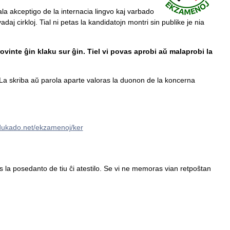
ala akceptigo de la internacia lingvo kaj varbado
daj cirkloj. Tial ni petas la kandidatojn montri sin publike je nia
ovinte ĝin klaku sur ĝin. Tiel vi povas aprobi aŭ malaprobi la
a skriba aŭ parola aparte valoras la duonon de la koncerna
edukado.net/ekzamenoj/ker
tas la posedanto de tiu ĉi atestilo. Se vi ne memoras vian retpoŝtan