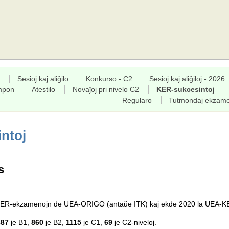
Sesioj kaj aliĝilo
Konkurso - C2
Sesioj kaj aliĝiloj - 2026
empon
Atestilo
Novaĵoj pri nivelo C2
KER-sukcesintoj
Regularo
Tutmondaj ekzam
ntoj
s
a KER-ekzamenojn de UEA-ORIGO (antaŭe ITK) kaj ekde 2020 la UEA-K
887
je B1,
860
je B2,
1115
je C1,
69
je C2-niveloj.