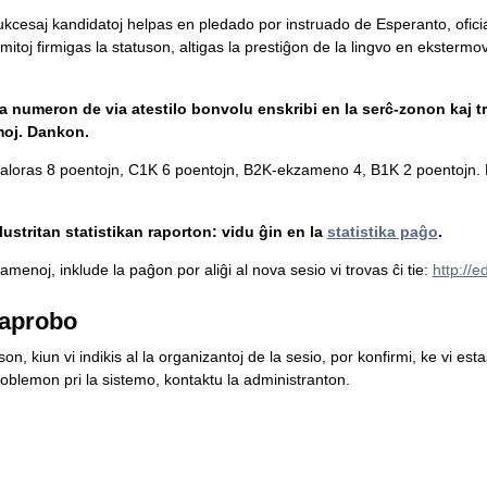
 sukcesaj kandidatoj helpas en pledado por instruado de Esperanto, ofici
mitoj firmigas la statuson, altigas la prestiĝon de la lingvo en ekstermova
la numeron de via atestilo bonvolu enskribi en la serĉ-zonon kaj tr
moj. Dankon.
loras 8 poentojn, C1K 6 poentojn, B2K-ekzameno 4, B1K 2 poentojn. L
ustritan statistikan raporton: vidu ĝin en la
statistika paĝo
.
menoj, inklude la paĝon por aliĝi al nova sesio vi trovas ĉi tie:
http://
aprobo
n, kiun vi indikis al la organizantoj de la sesio, por konfirmi, ke vi es
blemon pri la sistemo, kontaktu la administranton.