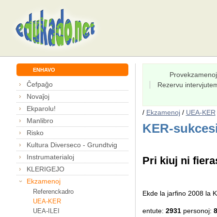
ENHAVO
Provekzamenoj
Ĉefpaĝo
Rezervu intervjut
Novaĵoj
Ekparolu!
/
Ekzamenoj
/
UEA-KER
Manlibro
KER-sukcesi
Risko
Kultura Diverseco - Grundtvig
Instrumaterialoj
Pri kiuj ni fiera
KLERIGEJO
Ekzamenoj
Referenckadro
Ekde la jarfino 2008 l
UEA-KER
entute:
2931
personoj:
UEA-ILEI