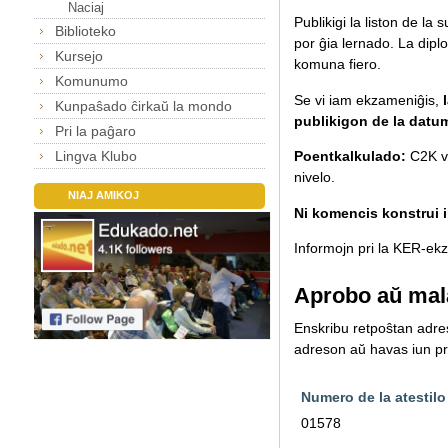
Naciaj
Publikigi la liston de la
Biblioteko
por ĝia lernado.
La diplo
Kursejo
komuna fiero.
Komunumo
Se vi iam ekzameniĝis,
Kunpaŝado ĉirkaŭ la mondo
publikigon de la datu
Pri la paĝaro
Lingva Klubo
Poentkalkulado:
C2K va
nivelo.
NIAJ AMIKOJ
Ni komencis konstrui il
Informojn pri la KER-ekza
Aprobo aŭ mal
Enskribu retpoŝtan adreso
adreson aŭ havas iun pro
Numero de la atestilo
01578