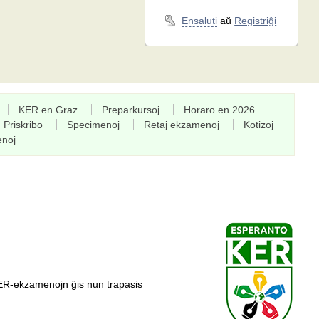
Ensaluti
aŭ
Registriĝi
KER en Graz
Preparkursoj
Horaro en 2026
Priskribo
Specimenoj
Retaj ekzamenoj
Kotizoj
enoj
ER-ekzamenojn ĝis nun trapasis