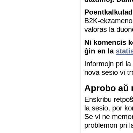
Poentkalkulad
B2K-ekzameno 4
valoras la duon
Ni komencis ko
ĝin en la
stati
Informojn pri l
nova sesio vi tr
Aprobo aŭ 
Enskribu retpoŝt
la sesio, por ko
Se vi ne memor
problemon pri l