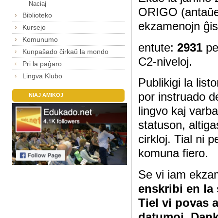
Naciaj
ORIGO (antaŭe
Biblioteko
ekzamenojn ĝis
Kursejo
Komunumo
entute:
2931
pe
Kunpaŝado ĉirkaŭ la mondo
C2-niveloj.
Pri la paĝaro
Lingva Klubo
Publikigi la lis
por instruado d
NIAJ AMIKOJ
lingvo kaj varb
statuson, altig
cirkloj. Tial ni
komuna fiero.
Se vi iam ekza
enskribi en la
Tiel vi povas 
datumoj. Dan