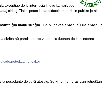
ala akceptigo de la internacia lingvo kaj varbado
daj cirkloj. Tial ni petas la kandidatojn montri sin publike je nia
ovinte ĝin klaku sur ĝin. Tiel vi povas aprobi aŭ malaprobi la
a skriba aŭ parola aparte valoras la duonon de la koncerna
edukado.net/ekzamenoj/ker
tas la posedanto de tiu ĉi atestilo. Se vi ne memoras vian retpoŝtan