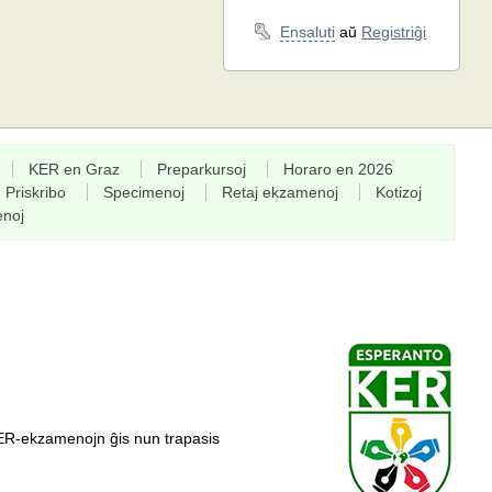
Ensaluti
aŭ
Registriĝi
KER en Graz
Preparkursoj
Horaro en 2026
Priskribo
Specimenoj
Retaj ekzamenoj
Kotizoj
enoj
ER-ekzamenojn ĝis nun trapasis