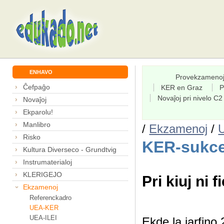
ENHAVO
Provekzameno
Ĉefpaĝo
KER en Graz
P
Novaĵoj pri nivelo C2
Novaĵoj
Ekparolu!
Manlibro
/
Ekzamenoj
/
Risko
KER-sukce
Kultura Diverseco - Grundtvig
Instrumaterialoj
KLERIGEJO
Pri kiuj ni f
Ekzamenoj
Referenckadro
UEA-KER
UEA-ILEI
Ekde la jarfin