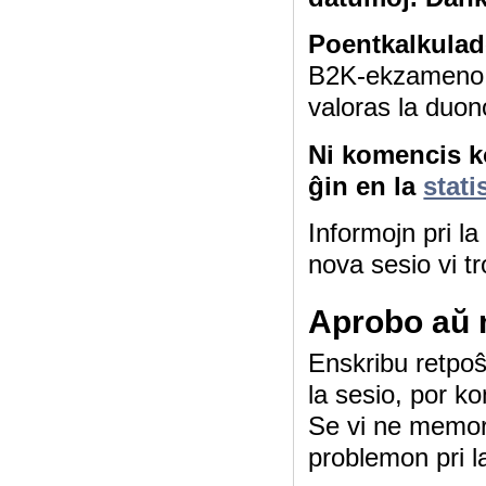
Poentkalkulad
B2K-ekzameno 4
valoras la duon
Ni komencis ko
ĝin en la
stati
Informojn pri l
nova sesio vi tr
Aprobo aŭ 
Enskribu retpoŝt
la sesio, por ko
Se vi ne memor
problemon pri l