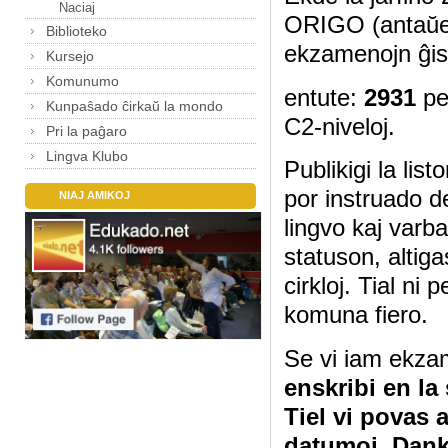
Naciaj
ORIGO (antaŭe
Biblioteko
ekzamenojn ĝis
Kursejo
Komunumo
entute:
2931
pe
Kunpaŝado ĉirkaŭ la mondo
C2-niveloj.
Pri la paĝaro
Lingva Klubo
Publikigi la lis
por instruado d
NIAJ AMIKOJ
lingvo kaj varb
statuson, altig
cirkloj. Tial ni
komuna fiero.
Se vi iam ekza
enskribi en la
Tiel vi povas 
datumoj. Dan