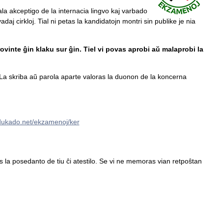
ala akceptigo de la internacia lingvo kaj varbado
daj cirkloj. Tial ni petas la kandidatojn montri sin publike je nia
ovinte ĝin klaku sur ĝin. Tiel vi povas aprobi aŭ malaprobi la
a skriba aŭ parola aparte valoras la duonon de la koncerna
edukado.net/ekzamenoj/ker
tas la posedanto de tiu ĉi atestilo. Se vi ne memoras vian retpoŝtan