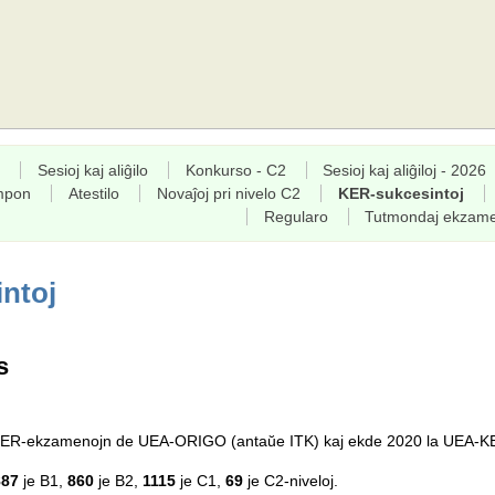
Sesioj kaj aliĝilo
Konkurso - C2
Sesioj kaj aliĝiloj - 2026
empon
Atestilo
Novaĵoj pri nivelo C2
KER-sukcesintoj
Regularo
Tutmondaj ekzam
ntoj
s
a KER-ekzamenojn de UEA-ORIGO (antaŭe ITK) kaj ekde 2020 la UEA-K
887
je B1,
860
je B2,
1115
je C1,
69
je C2-niveloj.