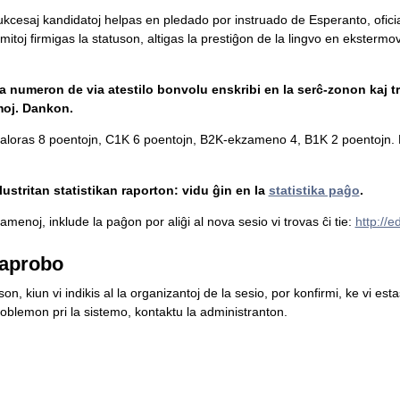
 sukcesaj kandidatoj helpas en pledado por instruado de Esperanto, ofici
mitoj firmigas la statuson, altigas la prestiĝon de la lingvo en ekstermova
la numeron de via atestilo bonvolu enskribi en la serĉ-zonon kaj tr
moj. Dankon.
loras 8 poentojn, C1K 6 poentojn, B2K-ekzameno 4, B1K 2 poentojn. L
ustritan statistikan raporton: vidu ĝin en la
statistika paĝo
.
menoj, inklude la paĝon por aliĝi al nova sesio vi trovas ĉi tie:
http://
aprobo
n, kiun vi indikis al la organizantoj de la sesio, por konfirmi, ke vi es
blemon pri la sistemo, kontaktu la administranton.