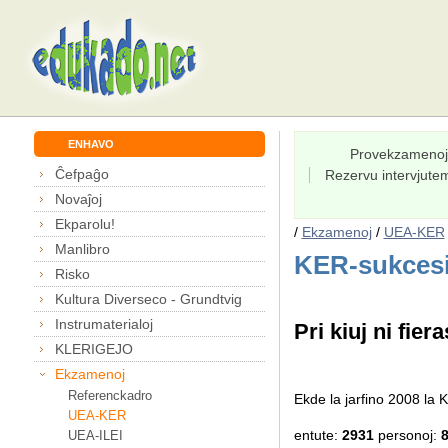
ENHAVO
Provekzamenoj
Ĉefpaĝo
Rezervu intervjut
Novaĵoj
Ekparolu!
/
Ekzamenoj
/
UEA-KER
Manlibro
KER-sukcesi
Risko
Kultura Diverseco - Grundtvig
Instrumaterialoj
Pri kiuj ni fiera
KLERIGEJO
Ekzamenoj
Referenckadro
Ekde la jarfino 2008 l
UEA-KER
entute:
2931
personoj:
UEA-ILEI