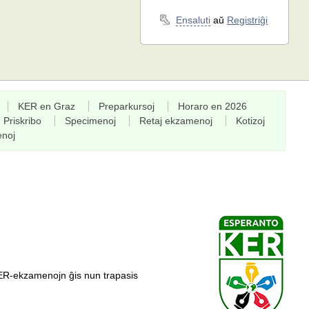
Ensaluti
aŭ
Registriĝi
KER en Graz
Preparkursoj
Horaro en 2026
Priskribo
Specimenoj
Retaj ekzamenoj
Kotizoj
enoj
ER-ekzamenojn ĝis nun trapasis