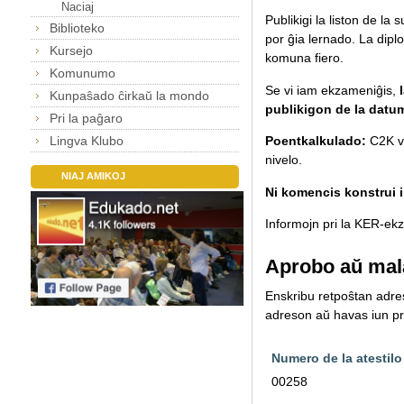
Naciaj
Publikigi la liston de la
Biblioteko
por ĝia lernado.
La diplo
Kursejo
komuna fiero.
Komunumo
Se vi iam ekzameniĝis,
Kunpaŝado ĉirkaŭ la mondo
publikigon de la datu
Pri la paĝaro
Lingva Klubo
Poentkalkulado:
C2K va
nivelo.
NIAJ AMIKOJ
Ni komencis konstrui il
Informojn pri la KER-ekza
Aprobo aŭ mal
Enskribu retpoŝtan adreso
adreson aŭ havas iun pro
Numero de la atestilo
00258