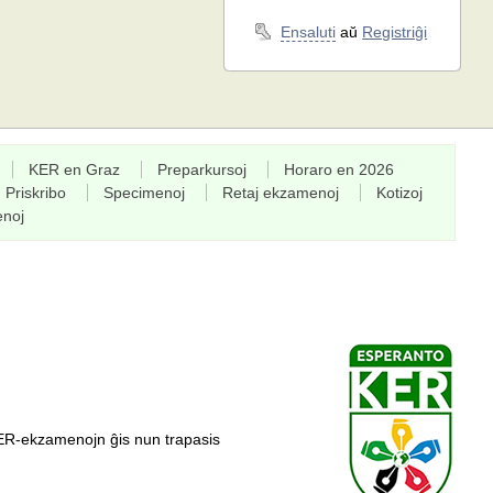
Ensaluti
aŭ
Registriĝi
KER en Graz
Preparkursoj
Horaro en 2026
Priskribo
Specimenoj
Retaj ekzamenoj
Kotizoj
enoj
ER-ekzamenojn ĝis nun trapasis