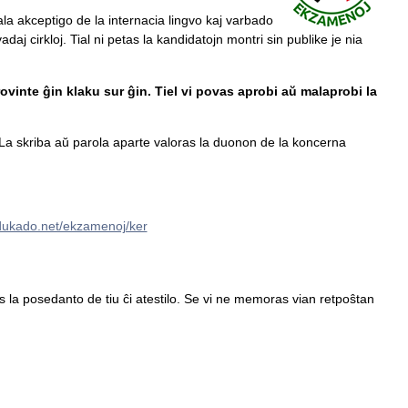
ala akceptigo de la internacia lingvo kaj varbado
daj cirkloj. Tial ni petas la kandidatojn montri sin publike je nia
ovinte ĝin klaku sur ĝin. Tiel vi povas aprobi aŭ malaprobi la
a skriba aŭ parola aparte valoras la duonon de la koncerna
edukado.net/ekzamenoj/ker
tas la posedanto de tiu ĉi atestilo. Se vi ne memoras vian retpoŝtan