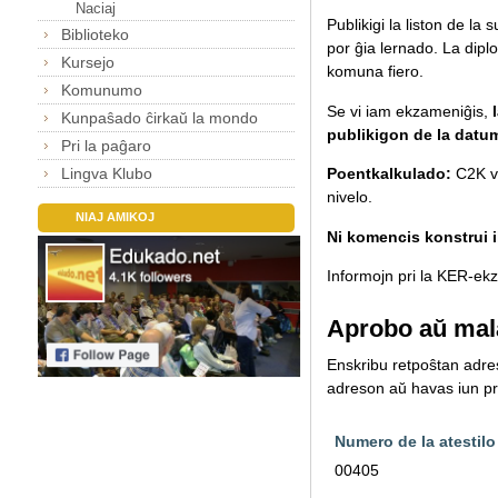
Naciaj
Publikigi la liston de la
Biblioteko
por ĝia lernado.
La diplo
Kursejo
komuna fiero.
Komunumo
Se vi iam ekzameniĝis,
Kunpaŝado ĉirkaŭ la mondo
publikigon de la datu
Pri la paĝaro
Lingva Klubo
Poentkalkulado:
C2K va
nivelo.
NIAJ AMIKOJ
Ni komencis konstrui il
Informojn pri la KER-ekza
Aprobo aŭ mal
Enskribu retpoŝtan adreso
adreson aŭ havas iun pro
Numero de la atestilo
00405