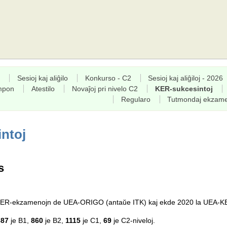
Sesioj kaj aliĝilo
Konkurso - C2
Sesioj kaj aliĝiloj - 2026
empon
Atestilo
Novaĵoj pri nivelo C2
KER-sukcesintoj
Regularo
Tutmondaj ekzam
ntoj
s
a KER-ekzamenojn de UEA-ORIGO (antaŭe ITK) kaj ekde 2020 la UEA-K
887
je B1,
860
je B2,
1115
je C1,
69
je C2-niveloj.