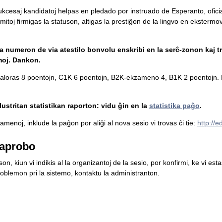
 sukcesaj kandidatoj helpas en pledado por instruado de Esperanto, ofici
mitoj firmigas la statuson, altigas la prestiĝon de la lingvo en ekstermova
la numeron de via atestilo bonvolu enskribi en la serĉ-zonon kaj tr
moj. Dankon.
loras 8 poentojn, C1K 6 poentojn, B2K-ekzameno 4, B1K 2 poentojn. L
ustritan statistikan raporton: vidu ĝin en la
statistika paĝo
.
menoj, inklude la paĝon por aliĝi al nova sesio vi trovas ĉi tie:
http://
aprobo
n, kiun vi indikis al la organizantoj de la sesio, por konfirmi, ke vi es
blemon pri la sistemo, kontaktu la administranton.