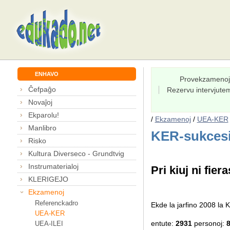
ENHAVO
Provekzamenoj
Ĉefpaĝo
Rezervu intervjut
Novaĵoj
Ekparolu!
/
Ekzamenoj
/
UEA-KER
Manlibro
KER-sukcesi
Risko
Kultura Diverseco - Grundtvig
Instrumaterialoj
Pri kiuj ni fiera
KLERIGEJO
Ekzamenoj
Referenckadro
Ekde la jarfino 2008 l
UEA-KER
entute:
2931
personoj:
UEA-ILEI