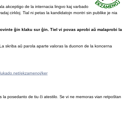
ala akceptigo de la internacia lingvo kaj varbado
daj cirkloj. Tial ni petas la kandidatojn montri sin publike je nia
ovinte ĝin klaku sur ĝin. Tiel vi povas aprobi aŭ malaprobi la
a skriba aŭ parola aparte valoras la duonon de la koncerna
edukado.net/ekzamenoj/ker
tas la posedanto de tiu ĉi atestilo. Se vi ne memoras vian retpoŝtan