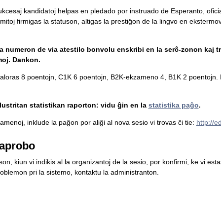
 sukcesaj kandidatoj helpas en pledado por instruado de Esperanto, ofici
mitoj firmigas la statuson, altigas la prestiĝon de la lingvo en ekstermova
la numeron de via atestilo bonvolu enskribi en la serĉ-zonon kaj tr
moj. Dankon.
loras 8 poentojn, C1K 6 poentojn, B2K-ekzameno 4, B1K 2 poentojn. L
ustritan statistikan raporton: vidu ĝin en la
statistika paĝo
.
menoj, inklude la paĝon por aliĝi al nova sesio vi trovas ĉi tie:
http://
aprobo
n, kiun vi indikis al la organizantoj de la sesio, por konfirmi, ke vi es
blemon pri la sistemo, kontaktu la administranton.