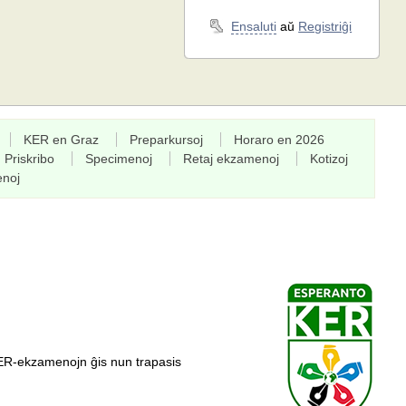
Ensaluti
aŭ
Registriĝi
KER en Graz
Preparkursoj
Horaro en 2026
Priskribo
Specimenoj
Retaj ekzamenoj
Kotizoj
enoj
ER-ekzamenojn ĝis nun trapasis