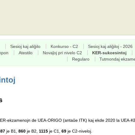
Sesioj kaj aliĝilo
Konkurso - C2
Sesioj kaj aliĝiloj - 2026
empon
Atestilo
Novaĵoj pri nivelo C2
KER-sukcesintoj
Regularo
Tutmondaj ekzam
ntoj
s
a KER-ekzamenojn de UEA-ORIGO (antaŭe ITK) kaj ekde 2020 la UEA-K
887
je B1,
860
je B2,
1115
je C1,
69
je C2-niveloj.