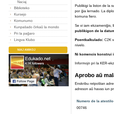
Naciaj
Publikigi la liston de la
Biblioteko
por ĝia lernado.
La diplo
Kursejo
komuna fiero.
Komunumo
Se vi iam ekzameniĝis,
Kunpaŝado ĉirkaŭ la mondo
publikigon de la datu
Pri la paĝaro
Lingva Klubo
Poentkalkulado:
C2K va
nivelo.
NIAJ AMIKOJ
Ni komencis konstrui il
Informojn pri la KER-ekza
Aprobo aŭ mal
Enskribu retpoŝtan adreso
adreson aŭ havas iun pro
Numero de la atestilo
00746