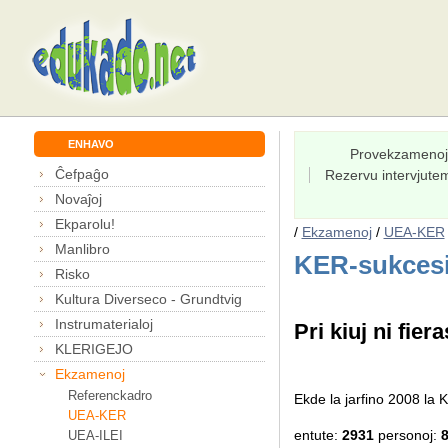
ENHAVO
Provekzamenoj
Ĉefpaĝo
Rezervu intervjut
Novaĵoj
Ekparolu!
/
Ekzamenoj
/
UEA-KER
Manlibro
KER-sukcesi
Risko
Kultura Diverseco - Grundtvig
Instrumaterialoj
Pri kiuj ni fiera
KLERIGEJO
Ekzamenoj
Referenckadro
Ekde la jarfino 2008 l
UEA-KER
entute:
2931
personoj:
UEA-ILEI