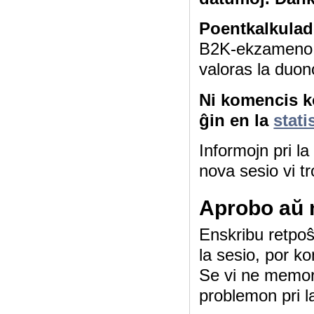
Poentkalkulad
B2K-ekzameno 4
valoras la duon
Ni komencis ko
ĝin en la
stati
Informojn pri l
nova sesio vi tr
Aprobo aŭ 
Enskribu retpoŝt
la sesio, por ko
Se vi ne memor
problemon pri l