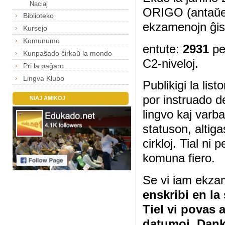
Naciaj
ORIGO (antaŭe
Biblioteko
ekzamenojn ĝis
Kursejo
Komunumo
entute:
2931
pe
Kunpaŝado ĉirkaŭ la mondo
C2-niveloj.
Pri la paĝaro
Lingva Klubo
Publikigi la lis
por instruado d
NIAJ AMIKOJ
lingvo kaj varb
statuson, altig
cirkloj. Tial ni
komuna fiero.
Se vi iam ekza
enskribi en la
Tiel vi povas 
datumoj. Dan