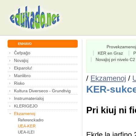
ENHAVO
Provekzameno
Ĉefpaĝo
KER en Graz
P
Novaĵoj pri nivelo C2
Novaĵoj
Ekparolu!
Manlibro
/
Ekzamenoj
/
Risko
KER-sukce
Kultura Diverseco - Grundtvig
Instrumaterialoj
KLERIGEJO
Pri kiuj ni f
Ekzamenoj
Referenckadro
UEA-KER
UEA-ILEI
Ekde la jarfin