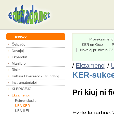
ENHAVO
Provekzameno
Ĉefpaĝo
KER en Graz
P
Novaĵoj pri nivelo C2
Novaĵoj
Ekparolu!
Manlibro
/
Ekzamenoj
/
Risko
KER-sukce
Kultura Diverseco - Grundtvig
Instrumaterialoj
KLERIGEJO
Pri kiuj ni f
Ekzamenoj
Referenckadro
UEA-KER
UEA-ILEI
Ekde la jarfin