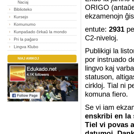
Naciaj
ORIGO (antaŭe
Biblioteko
ekzamenojn ĝis
Kursejo
Komunumo
entute:
2931
pe
Kunpaŝado ĉirkaŭ la mondo
C2-niveloj.
Pri la paĝaro
Lingva Klubo
Publikigi la lis
por instruado d
NIAJ AMIKOJ
lingvo kaj varb
statuson, altig
cirkloj. Tial ni
komuna fiero.
Se vi iam ekza
enskribi en la
Tiel vi povas 
datumoj. Dan