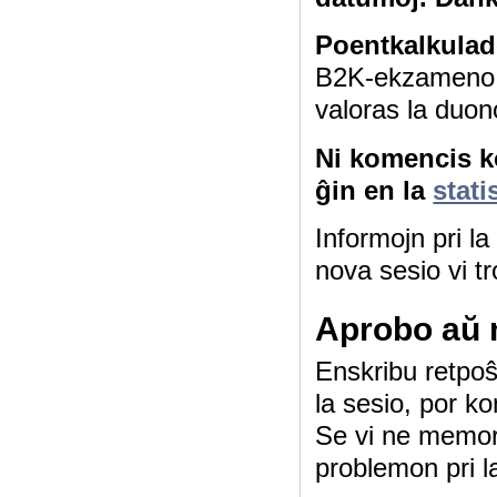
Poentkalkulad
B2K-ekzameno 4
valoras la duon
Ni komencis ko
ĝin en la
stati
Informojn pri l
nova sesio vi tr
Aprobo aŭ 
Enskribu retpoŝt
la sesio, por ko
Se vi ne memor
problemon pri l