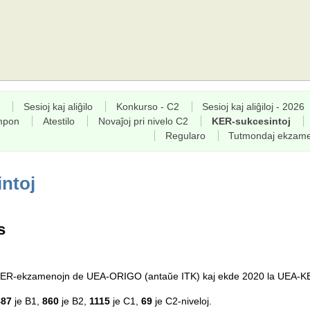
Sesioj kaj aliĝilo
Konkurso - C2
Sesioj kaj aliĝiloj - 2026
empon
Atestilo
Novaĵoj pri nivelo C2
KER-sukcesintoj
Regularo
Tutmondaj ekzam
ntoj
s
a KER-ekzamenojn de UEA-ORIGO (antaŭe ITK) kaj ekde 2020 la UEA-K
887
je B1,
860
je B2,
1115
je C1,
69
je C2-niveloj.