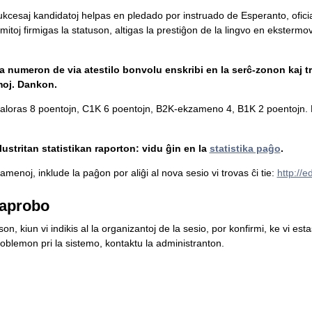
 sukcesaj kandidatoj helpas en pledado por instruado de Esperanto, ofici
mitoj firmigas la statuson, altigas la prestiĝon de la lingvo en ekstermova
la numeron de via atestilo bonvolu enskribi en la serĉ-zonon kaj tr
moj. Dankon.
loras 8 poentojn, C1K 6 poentojn, B2K-ekzameno 4, B1K 2 poentojn. L
ustritan statistikan raporton: vidu ĝin en la
statistika paĝo
.
menoj, inklude la paĝon por aliĝi al nova sesio vi trovas ĉi tie:
http://
aprobo
n, kiun vi indikis al la organizantoj de la sesio, por konfirmi, ke vi es
blemon pri la sistemo, kontaktu la administranton.