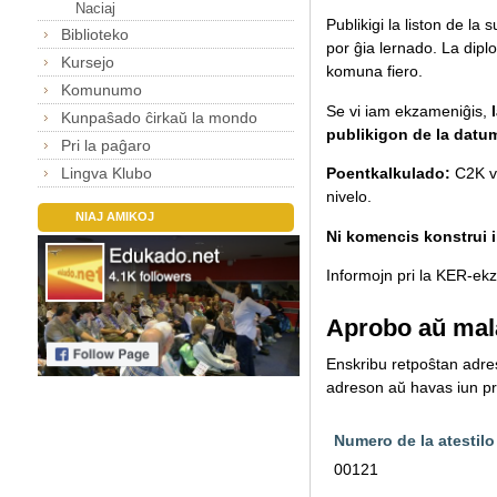
Naciaj
Publikigi la liston de la
Biblioteko
por ĝia lernado.
La diplo
Kursejo
komuna fiero.
Komunumo
Se vi iam ekzameniĝis,
Kunpaŝado ĉirkaŭ la mondo
publikigon de la datu
Pri la paĝaro
Lingva Klubo
Poentkalkulado:
C2K va
nivelo.
NIAJ AMIKOJ
Ni komencis konstrui il
Informojn pri la KER-ekza
Aprobo aŭ mal
Enskribu retpoŝtan adreso
adreson aŭ havas iun pro
Numero de la atestilo
00121