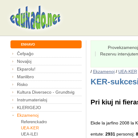
ENHAVO
Provekzamenoj
Ĉefpaĝo
Rezervu intervjut
Novaĵoj
Ekparolu!
/
Ekzamenoj
/
UEA-KER
Manlibro
KER-sukcesi
Risko
Kultura Diverseco - Grundtvig
Instrumaterialoj
Pri kiuj ni fiera
KLERIGEJO
Ekzamenoj
Referenckadro
Ekde la jarfino 2008 l
UEA-KER
entute:
2931
personoj:
UEA-ILEI