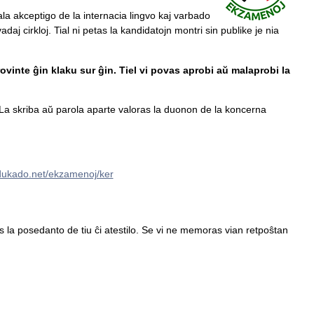
ala akceptigo de la internacia lingvo kaj varbado
daj cirkloj. Tial ni petas la kandidatojn montri sin publike je nia
ovinte ĝin klaku sur ĝin. Tiel vi povas aprobi aŭ malaprobi la
a skriba aŭ parola aparte valoras la duonon de la koncerna
edukado.net/ekzamenoj/ker
tas la posedanto de tiu ĉi atestilo. Se vi ne memoras vian retpoŝtan