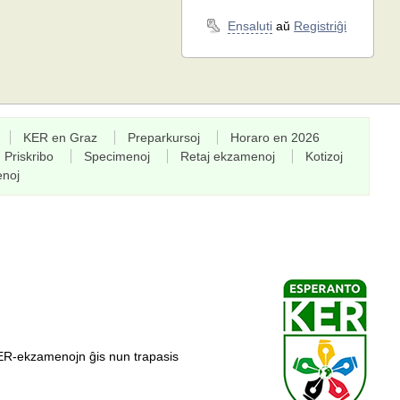
Ensaluti
aŭ
Registriĝi
KER en Graz
Preparkursoj
Horaro en 2026
Priskribo
Specimenoj
Retaj ekzamenoj
Kotizoj
enoj
ER-ekzamenojn ĝis nun trapasis