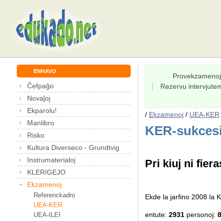
ENHAVO
Provekzamenoj
Ĉefpaĝo
Rezervu intervjut
Novaĵoj
Ekparolu!
/
Ekzamenoj
/
UEA-KER
Manlibro
KER-sukcesi
Risko
Kultura Diverseco - Grundtvig
Instrumaterialoj
Pri kiuj ni fiera
KLERIGEJO
Ekzamenoj
Referenckadro
Ekde la jarfino 2008 l
UEA-KER
entute:
2931
personoj:
UEA-ILEI