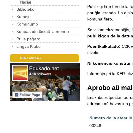
Naciaj
Publikigi la liston de la
Biblioteko
por ĝia lernado.
La diplo
Kursejo
komuna fiero.
Komunumo
Se vi iam ekzameniĝis,
Kunpaŝado ĉirkaŭ la mondo
publikigon de la datu
Pri la paĝaro
Lingva Klubo
Poentkalkulado:
C2K va
nivelo.
NIAJ AMIKOJ
Ni komencis konstrui il
Informojn pri la KER-ekza
Aprobo aŭ mal
Enskribu retpoŝtan adreso
adreson aŭ havas iun pro
Numero de la atestilo
00246