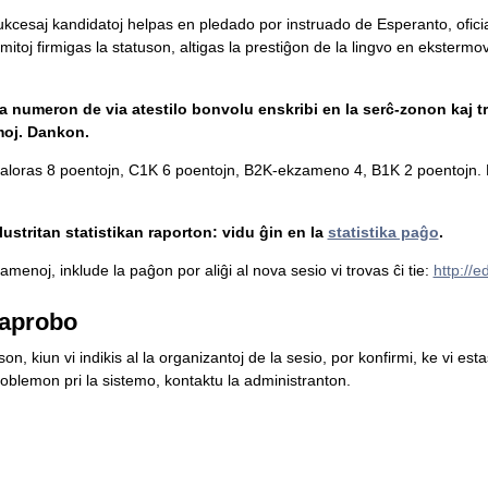
 sukcesaj kandidatoj helpas en pledado por instruado de Esperanto, ofici
mitoj firmigas la statuson, altigas la prestiĝon de la lingvo en ekstermova
la numeron de via atestilo bonvolu enskribi en la serĉ-zonon kaj tr
moj. Dankon.
loras 8 poentojn, C1K 6 poentojn, B2K-ekzameno 4, B1K 2 poentojn. L
ustritan statistikan raporton: vidu ĝin en la
statistika paĝo
.
menoj, inklude la paĝon por aliĝi al nova sesio vi trovas ĉi tie:
http://
aprobo
n, kiun vi indikis al la organizantoj de la sesio, por konfirmi, ke vi es
blemon pri la sistemo, kontaktu la administranton.