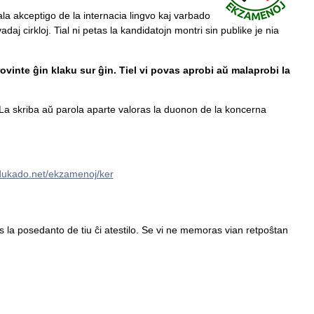
ala akceptigo de la internacia lingvo kaj varbado
daj cirkloj. Tial ni petas la kandidatojn montri sin publike je nia
ovinte ĝin klaku sur ĝin. Tiel vi povas aprobi aŭ malaprobi la
a skriba aŭ parola aparte valoras la duonon de la koncerna
edukado.net/ekzamenoj/ker
tas la posedanto de tiu ĉi atestilo. Se vi ne memoras vian retpoŝtan