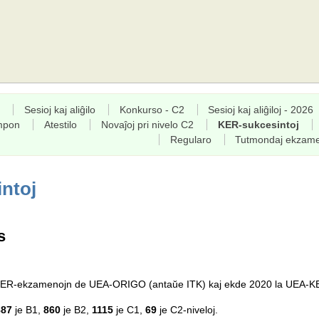
Sesioj kaj aliĝilo
Konkurso - C2
Sesioj kaj aliĝiloj - 2026
empon
Atestilo
Novaĵoj pri nivelo C2
KER-sukcesintoj
Regularo
Tutmondaj ekzam
ntoj
s
a KER-ekzamenojn de UEA-ORIGO (antaŭe ITK) kaj ekde 2020 la UEA-K
887
je B1,
860
je B2,
1115
je C1,
69
je C2-niveloj.