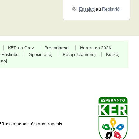
Ensaluti
aŭ
Registriĝi
KER en Graz
Preparkursoj
Horaro en 2026
Priskribo
Specimenoj
Retaj ekzamenoj
Kotizoj
enoj
ER-ekzamenojn ĝis nun trapasis