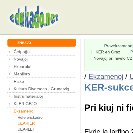
ENHAVO
Provekzameno
Ĉefpaĝo
KER en Graz
P
Novaĵoj pri nivelo C2
Novaĵoj
Ekparolu!
Manlibro
/
Ekzamenoj
/
Risko
KER-sukce
Kultura Diverseco - Grundtvig
Instrumaterialoj
KLERIGEJO
Pri kiuj ni f
Ekzamenoj
Referenckadro
UEA-KER
UEA-ILEI
Ekde la jarfin