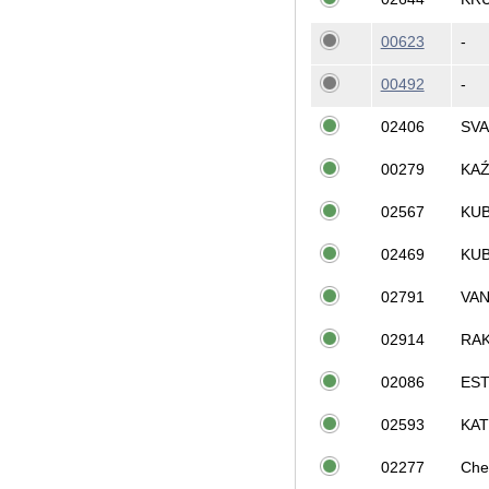
00623
-
00492
-
02406
SV
00279
KAŹ
02567
KUB
02469
KUB
02791
VA
02914
RA
02086
EST
02593
KA
02277
Che