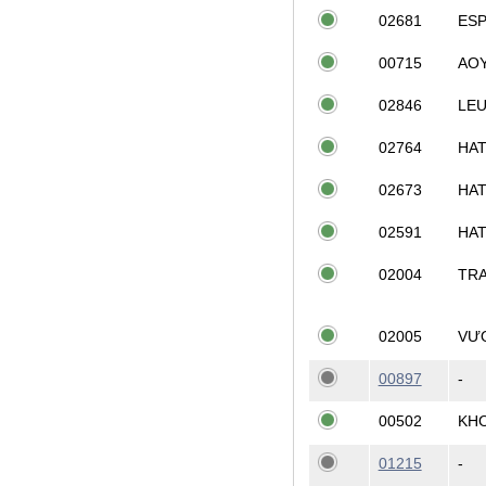
02681
ESP
00715
AO
02846
LE
02764
HAT
02673
HAT
02591
HAT
02004
TRA
02005
VƯ
00897
-
00502
KH
01215
-