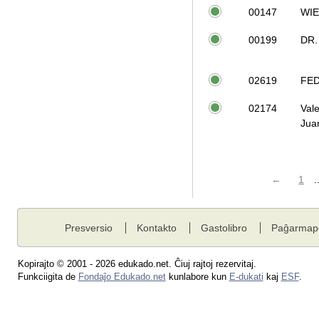
00147
WI
00199
DR.
02619
FE
02174
Val
Jua
←
1
.
Presversio
Kontakto
Gastolibro
Paĝarmap
Kopirajto © 2001 - 2026 edukado.net. Ĉiuj rajtoj rezervitaj.
Funkciigita de
Fondaĵo Edukado.net
kunlabore kun
E-dukati
kaj
ESF
.