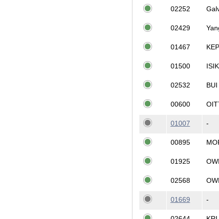
02252
Gal
02429
Yan
01467
KE
01500
ISI
02532
BUI
00600
OIT
01007
-
00895
MO
01925
OW
02568
OW
01669
-
02644
KRU