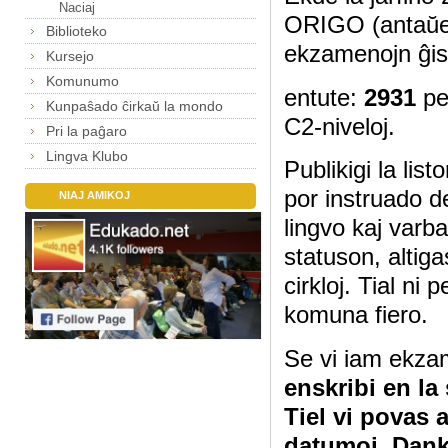
Naciaj
ORIGO (antaŭe
Biblioteko
ekzamenojn ĝis
Kursejo
Komunumo
entute:
2931
pe
Kunpaŝado ĉirkaŭ la mondo
C2-niveloj.
Pri la paĝaro
Lingva Klubo
Publikigi la lis
por instruado d
NIAJ AMIKOJ
lingvo kaj varb
statuson, altig
cirkloj. Tial ni
komuna fiero.
Se vi iam ekza
enskribi en la
Tiel vi povas 
datumoj. Dan