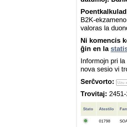
Poentkalkulad
B2K-ekzameno 4
valoras la duon
Ni komencis ko
ĝin en la
stati
Informojn pri l
nova sesio vi tr
Serĉvorto:
Trovitaj:
2451-2
Stato
Atestilo
Fam
01798
SOA