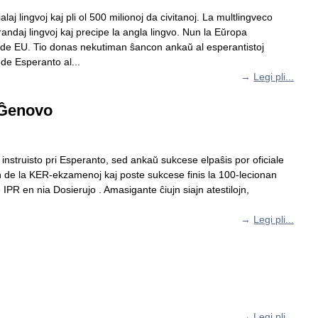
laj lingvoj kaj pli ol 500 milionoj da civitanoj. La multlingveco
randaj lingvoj kaj precipe la angla lingvo. Nun la Eŭropa
o de EU. Tio donas nekutiman ŝancon ankaŭ al esperantistoj
 de Esperanto al...
→
Legi pli...
 Ĝenovo
ti instruisto pri Esperanto, sed ankaŭ sukcese elpaŝis por oficiale
ojn de la KER-ekzamenoj kaj poste sukcese finis la 100-lecionan
 IPR en nia Dosierujo . Amasigante ĉiujn siajn atestilojn,
→
Legi pli...
→
Legi pli...