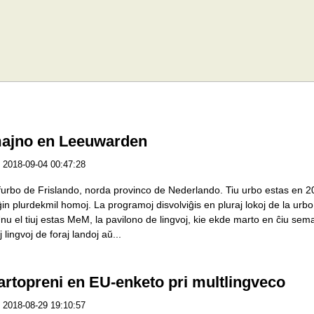
ajno en Leeuwarden
2018-09-04 00:47:28
urbo de Frislando, norda provinco de Nederlando. Tiu urbo estas en 20
 ĝin plurdekmil homoj. La programoj disvolviĝis en pluraj lokoj de la urbo,
 Unu el tiuj estas MeM, la pavilono de lingvoj, kie ekde marto en ĉiu semajn
lingvoj de foraj landoj aŭ...
rtopreni en EU-enketo pri multlingveco
2018-08-29 19:10:57