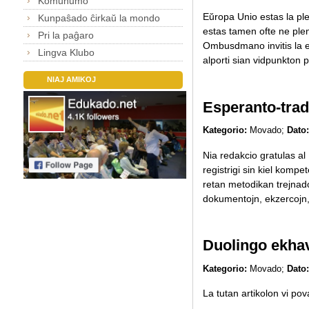
Komunumo
Eŭropa Unio estas la plej
Kunpaŝado ĉirkaŭ la mondo
estas tamen ofte ne plene
Pri la paĝaro
Ombusdmano invitis la e
Lingva Klubo
alporti sian vidpunkton p
NIAJ AMIKOJ
Esperanto-trad
Kategorio:
Movado;
Dato:
Nia redakcio gratulas al 
registrigi sin kiel komp
retan metodikan trejnadon
dokumentojn, ekzercojn, e
Duolingo ekhav
Kategorio:
Movado;
Dato:
La tutan artikolon vi pov