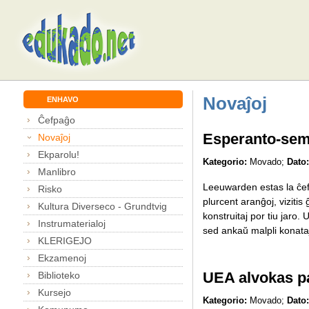
Novaĵoj
ENHAVO
Ĉefpaĝo
Esperanto-sem
Novaĵoj
Ekparolu!
Kategorio:
Movado;
Dato:
Manlibro
Leeuwarden estas la ĉef
Risko
plurcent aranĝoj, vizitis
Kultura Diverseco - Grundtvig
konstruitaj por tiu jaro.
Instrumaterialoj
sed ankaŭ malpli konataj 
KLERIGEJO
Ekzamenoj
UEA alvokas pa
Biblioteko
Kursejo
Kategorio:
Movado;
Dato: