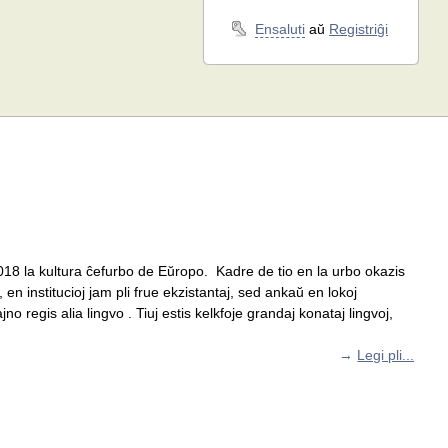
Ensaluti
aŭ
Registriĝi
18 la kultura ĉefurbo de Eŭropo. Kadre de tio en la urbo okazis
 en institucioj jam pli frue ekzistantaj, sed ankaŭ en lokoj
o regis alia lingvo . Tiuj estis kelkfoje grandaj konataj lingvoj,
→
Legi pli...