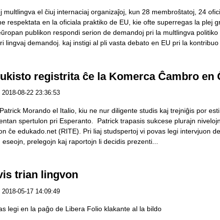
 multlingva el ĉiuj internaciaj organizaĵoj, kun 28 membroŝtatoj, 24 oficia
 respektata en la oficiala praktiko de EU, kie ofte superregas la plej g
ŭropan publikon respondi serion de demandoj pri la multlingva politik
ri lingvaj demandoj. kaj instigi al pli vasta debato en EU pri la kontribuo
ukisto registrita ĉe la Komerca Ĉambro en
2018-08-22 23:36:53
Patrick Morando el Italio, kiu ne nur diligente studis kaj trejniĝis por es
etentan spertulon pri Esperanto. Patrick trapasis sukcese plurajn nivel
 ĉe edukado.net (RITE). Pri liaj studspertoj vi povas legi intervjuon de
seojn, prelegojn kaj raportojn li decidis prezenti...
is trian lingvon
2018-05-17 14:09:49
as legi en la paĝo de Libera Folio klakante al la bildo