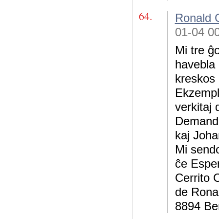
64.
Ronald 
01-04 0
Mi tre ĝ
havebla 
kreskos ĉ
Ekzemple,
verkitaj
Demandoj
kaj Joha
Mi sendo
ĉe Esper
Cerrito 
de Ronal
8894 Be