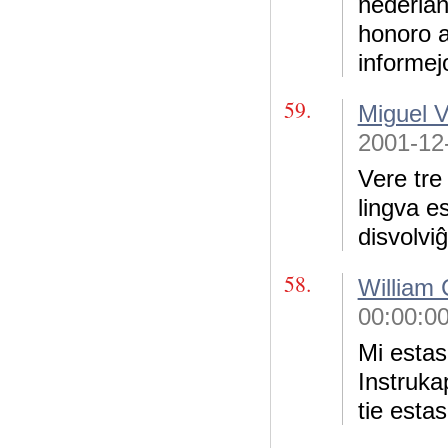
nederlan
honoro al
informej
59.
Miguel 
2001-12
Vere tre 
lingva 
disvolvi
58.
William 
00:00:0
Mi estas
Instrukap
tie estas