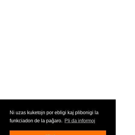
Ni uzas kuketojn por ebligi kaj plibonigi la
funkciadon de la paĝaro.
Pli da informoj