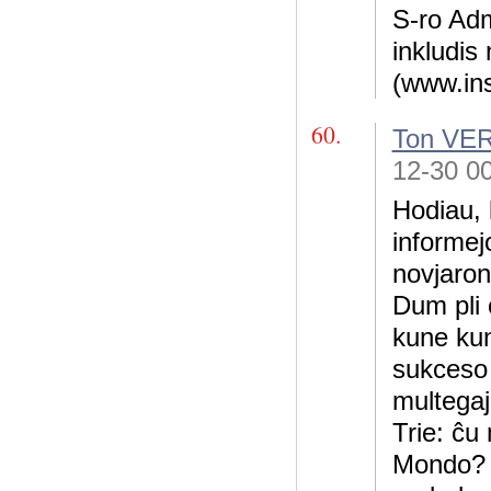
S-ro Adm
inkludis
(www.ins
60.
Ton V
12-30 0
Hodiau, 
informej
novjaron
Dum pli 
kune kun
sukceso 
multegaj
Trie: ĉu
Mondo? 