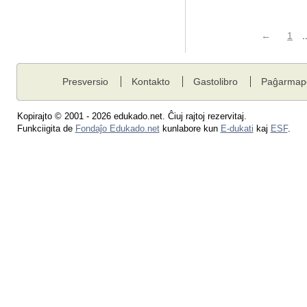
←
1
.
Presversio
Kontakto
Gastolibro
Paĝarmap
Kopirajto © 2001 - 2026 edukado.net. Ĉiuj rajtoj rezervitaj.
Funkciigita de
Fondaĵo Edukado.net
kunlabore kun
E-dukati
kaj
ESF
.