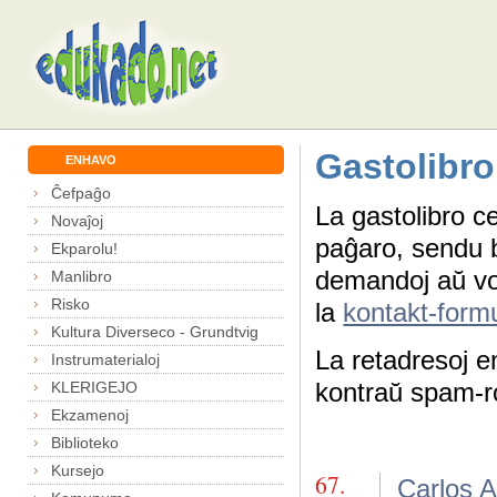
Gastolibro
ENHAVO
Ĉefpaĝo
La gastolibro ce
Novaĵoj
paĝaro, sendu b
Ekparolu!
demandoj aŭ vola
Manlibro
Risko
la
kontakt-form
Kultura Diverseco - Grundtvig
La retadresoj e
Instrumaterialoj
kontraŭ spam-r
KLERIGEJO
Ekzamenoj
Biblioteko
Kursejo
67.
Carlos A