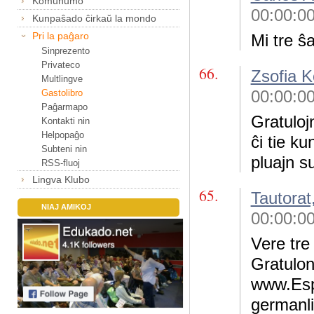
Komunumo
00:00:0
Kunpaŝado ĉirkaŭ la mondo
Pri la paĝaro
Mi tre ŝ
Sinprezento
Privateco
66.
Zsofia 
Multlingve
00:00:0
Gastolibro
Paĝarmapo
Gratuloj
Kontakti nin
Helpopaĝo
ĉi tie ku
Subteni nin
pluajn s
RSS-fluoj
Lingva Klubo
65.
Tautorat
NIAJ AMIKOJ
00:00:0
Vere tre
Gratulon
www.Esp
germanli