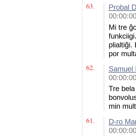
63.
Probal 
00:00:0
Mi tre ĝ
funkciig
plialtiĝi
por multa
62.
Samuel 
00:00:0
Tre bela
bonvolus 
min mult
61.
D-ro Mar
00:00:0