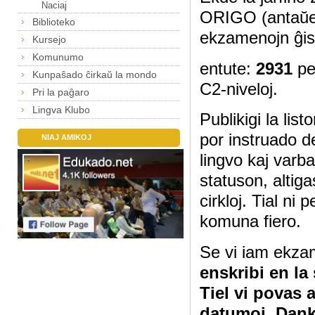
Naciaj
ORIGO (antaŭe
Biblioteko
ekzamenojn ĝis
Kursejo
Komunumo
entute:
2931
pe
Kunpaŝado ĉirkaŭ la mondo
C2-niveloj.
Pri la paĝaro
Lingva Klubo
Publikigi la lis
por instruado d
NIAJ AMIKOJ
lingvo kaj varb
statuson, altig
cirkloj. Tial ni
komuna fiero.
Se vi iam ekza
enskribi en la
Tiel vi povas 
datumoj. Dan