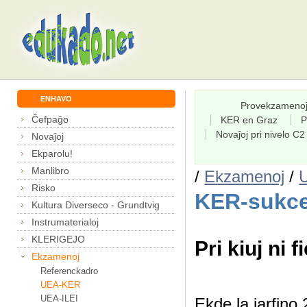
ENHAVO
Provekzameno
Ĉefpaĝo
KER en Graz
P
Novaĵoj pri nivelo C2
Novaĵoj
Ekparolu!
Manlibro
/
Ekzamenoj
/
Risko
KER-sukce
Kultura Diverseco - Grundtvig
Instrumaterialoj
KLERIGEJO
Pri kiuj ni f
Ekzamenoj
Referenckadro
UEA-KER
UEA-ILEI
Ekde la jarfin