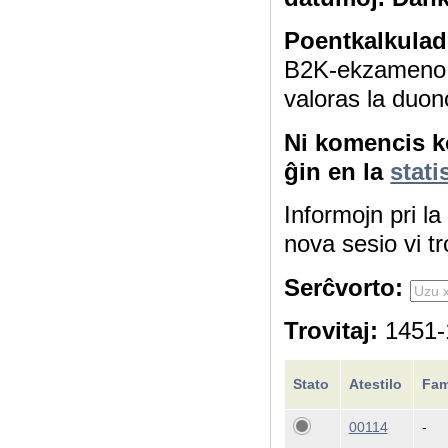
Poentkalkulad
B2K-ekzameno 4
valoras la duon
Ni komencis ko
ĝin en la
stati
Informojn pri l
nova sesio vi tr
Serĉvorto:
Trovitaj:
1451-1
Stato
Atestilo
Fam
00114
-