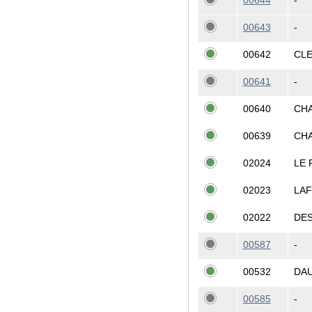
00644
-
00643
-
00642
CL
00641
-
00640
CH
00639
CH
02024
LE 
02023
LAF
02022
DE
00587
-
00532
DA
00585
-