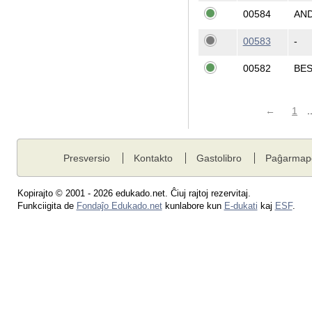
00584
AN
00583
-
00582
BE
←
1
.
Presversio
Kontakto
Gastolibro
Paĝarmap
Kopirajto © 2001 - 2026 edukado.net. Ĉiuj rajtoj rezervitaj.
Funkciigita de
Fondaĵo Edukado.net
kunlabore kun
E-dukati
kaj
ESF
.