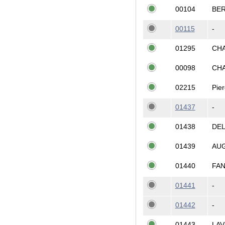
00104
BE
00115
-
01295
CH
00098
CH
02215
Pier
01437
-
01438
DE
01439
AU
01440
FA
01441
-
01442
-
01443
LA