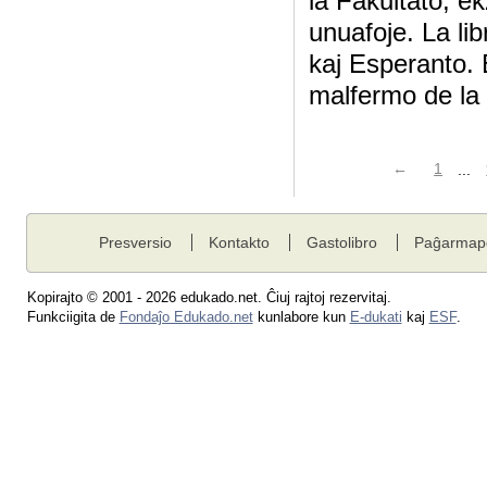
la Fakultato, e
unuafoje. La lib
kaj Esperanto. E
malfermo de la 
←
1
...
Presversio
Kontakto
Gastolibro
Paĝarmap
Kopirajto © 2001 - 2026 edukado.net. Ĉiuj rajtoj rezervitaj.
Funkciigita de
Fondaĵo Edukado.net
kunlabore kun
E-dukati
kaj
ESF
.