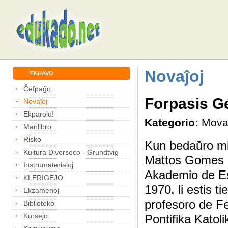
Novaĵoj
ENHAVO
Ĉefpaĝo
Forpasis G
Novaĵoj
Ekparolu!
Kategorio:
Mova
Manlibro
Risko
Kun bedaŭro mi 
Kultura Diverseco - Grundtvig
Mattos Gomes d
Instrumaterialoj
Akademio de Es
KLERIGEJO
1970, li estis t
Ekzamenoj
profesoro de Fe
Biblioteko
Kursejo
Pontifika Katol