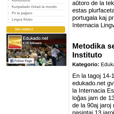
Komunumo
aŭtoro de la t
Kunpaŝado ĉirkaŭ la mondo
estas plurfaceta:
Pri la paĝaro
portugala kaj p
Lingva Klubo
Internacia Lingv
NIAJ AMIKOJ
Metodika se
Instituto
Kategorio:
Eduk
En la tagoj 14-
edukado.net gvi
la Internacia E
loĝas jam de 13 
de la 90aj jaroj
pasintaj 13 jaroj