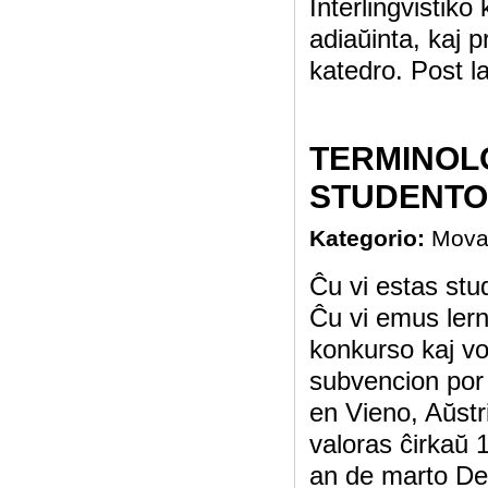
Interlingvistik
adiaŭinta, kaj 
katedro. Post l
TERMINOL
STUDENTO
Kategorio:
Mova
Ĉu vi estas st
Ĉu vi emus lerni
konkurso kaj vo
subvencion por
en Vieno, Aŭstr
valoras ĉirkaŭ 
an de marto Det