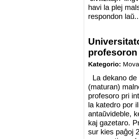
havi la plej mal
respondon laŭ..
Universita
profesoron 
Kategorio:
Mova
La dekano de l
(maturan) maln
profesoro pri in
la katedro por i
antaŭvideble, ke
kaj gazetaro. P
sur kies paĝoj 