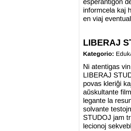
esperantigon de
informcela kaj 
en viaj eventual
LIBERAJ ST
Kategorio:
Eduk
Ni atentigas vin
LIBERAJ STUDO
povas kleriĝi ka
aŭskultante film
legante la resu
solvante testojn
STUDOJ jam tro
lecionoj sekveb