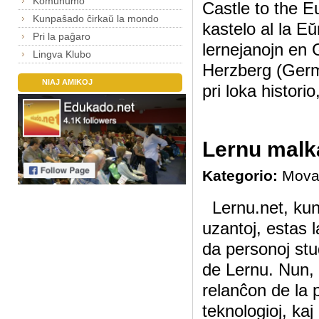
Komunumo
Castle to the E
Kunpaŝado ĉirkaŭ la mondo
kastelo al la E
Pri la paĝaro
lernejanojn en 
Lingva Klubo
Herzberg (German
NIAJ AMIKOJ
pri loka historio
Lernu malk
Kategorio:
Mova
Lernu.net, kun
uzantoj, estas 
da personoj stu
de Lernu. Nun,
relanĉon de la 
teknologioj, kaj