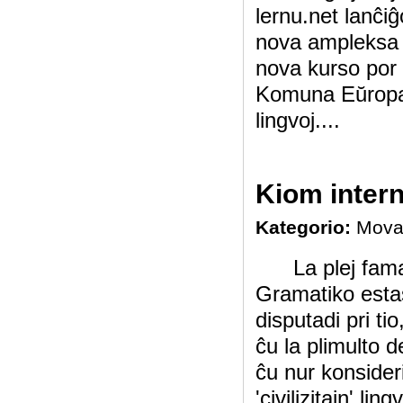
lernu.net lanĉi
nova ampleksa k
nova kurso por 
Komuna Eŭropa 
lingvoj....
Kiom intern
Kategorio:
Mova
La plej fama, 
Gramatiko estas
disputadi pri tio
ĉu la plimulto d
ĉu nur konsideri
'civilizitajn' l