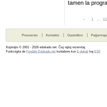
tamen la progr
←
1
...
12
Presversio
Kontakto
Gastolibro
Paĝarmap
Kopirajto © 2001 - 2026 edukado.net. Ĉiuj rajtoj rezervitaj.
Funkciigita de
Fondaĵo Edukado.net
kunlabore kun
E-dukati
kaj
ESF
.