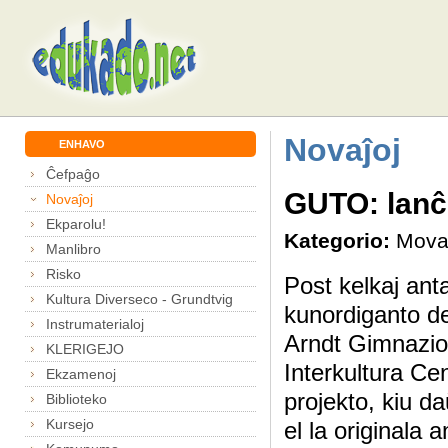
Novaĵoj
ENHAVO
Ĉefpaĝo
GUTO: lanĉi
Novaĵoj
Ekparolu!
Kategorio:
Mova
Manlibro
Risko
Post kelkaj ant
Kultura Diverseco - Grundtvig
kunordiganto de
Instrumaterialoj
Arndt Gimnazio
KLERIGEJO
Interkultura Ce
Ekzamenoj
projekto, kiu 
Biblioteko
Kursejo
el la originala 