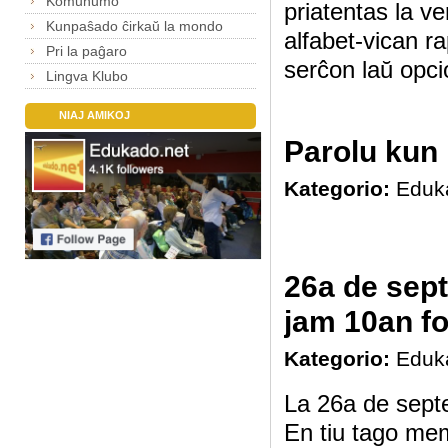
Komunumo
priatentas la v
Kunpaŝado ĉirkaŭ la mondo
alfabet-vican r
Pri la paĝaro
serĉon laŭ opcio
Lingva Klubo
NIAJ AMIKOJ
Parolu kun 
Kategorio:
Eduk
26a de sep
jam 10an f
Kategorio:
Eduk
La 26a de septe
En tiu tago mem