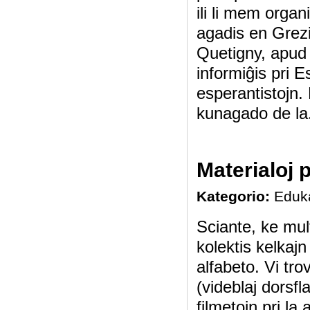
ili li mem organ
agadis en Grezi
Quetigny, apud D
informiĝis pri E
esperantistojn.
kunagado de la.
Materialoj 
Kategorio:
Eduk
Sciante, ke mul
kolektis kelkajn 
alfabeto. Vi tr
(videblaj dorsf
filmetojn pri la