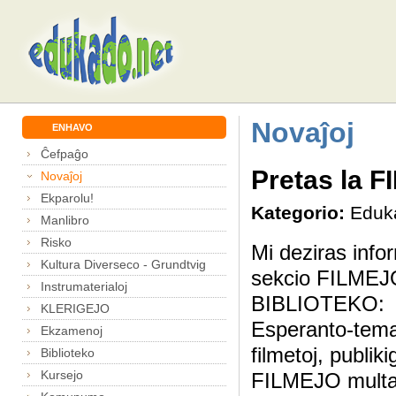
Novaĵoj
ENHAVO
Ĉefpaĝo
Pretas la 
Novaĵoj
Ekparolu!
Kategorio:
Eduk
Manlibro
Risko
Mi deziras infor
Kultura Diverseco - Grundtvig
sekcio FILMEJO
Instrumaterialoj
BIBLIOTEKO: Nia
KLERIGEJO
Esperanto-temaj
Ekzamenoj
filmetoj, publik
Biblioteko
Kursejo
FILMEJO multajn