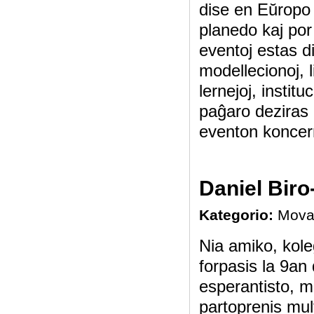
dise en Eŭropo 
planedo kaj por 
eventoj estas di
modellecionoj, l
lernejoj, instit
paĝaro deziras i
eventon koncern
Daniel Biro-
Kategorio:
Mova
Nia amiko, kol
forpasis la 9an
esperantisto, mu
partoprenis mult