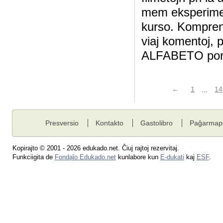
mem eksperimen
kurso. Komprene
viaj komentoj, 
ALFABETO por l
←
1
...
14
Presversio
Kontakto
Gastolibro
Paĝarmap
Kopirajto © 2001 - 2026 edukado.net. Ĉiuj rajtoj rezervitaj.
Funkciigita de
Fondaĵo Edukado.net
kunlabore kun
E-dukati
kaj
ESF
.