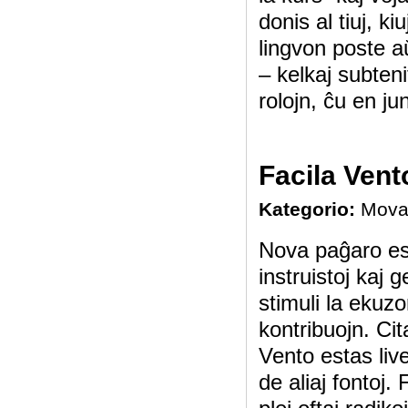
donis al tiuj, k
lingvon poste aŭ
– kelkaj subteni
rolojn, ĉu en jun
Facila Vent
Kategorio:
Mova
Nova paĝaro esta
instruistoj kaj g
stimuli la ekuz
kontribuojn. Ci
Vento estas liv
de aliaj fontoj.