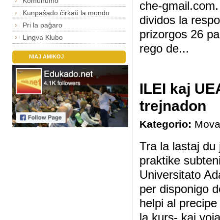
Komunumo
che-gmail.com. 
Kunpaŝado ĉirkaŭ la mondo
dividos la respo
Pri la paĝaro
prizorgos 26 p
Lingva Klubo
rego de...
NIAJ AMIKOJ
ILEI kaj UE
trejnadon
Kategorio:
Mova
Tra la lastaj du
praktike subteni
Universitato Ad
per disponigo d
helpi al precipe
la kurs- kaj voj