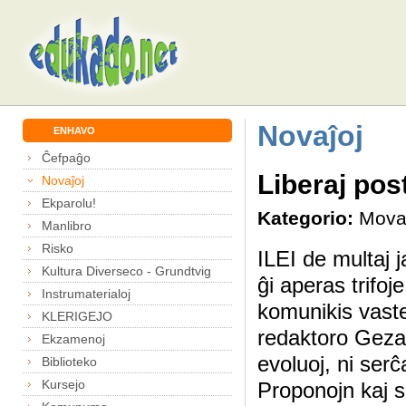
Novaĵoj
ENHAVO
Ĉefpaĝo
Liberaj pos
Novaĵoj
Ekparolu!
Kategorio:
Mova
Manlibro
Risko
ILEI de multaj j
Kultura Diverseco - Grundtvig
ĝi aperas trifoj
Instrumaterialoj
komunikis vaste
KLERIGEJO
redaktoro Geza K
Ekzamenoj
evoluoj, ni serĉ
Biblioteko
Kursejo
Proponojn kaj s