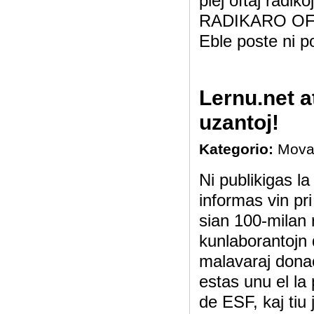
plej oftaj radi
RADIKARO OF
Eble poste ni po
Lernu.net a
uzantoj!
Kategorio:
Mova
Ni publikigas l
informas vin pr
sian 100-milan 
kunlaborantojn d
malavaraj donac
estas unu el la 
de ESF, kaj tiu