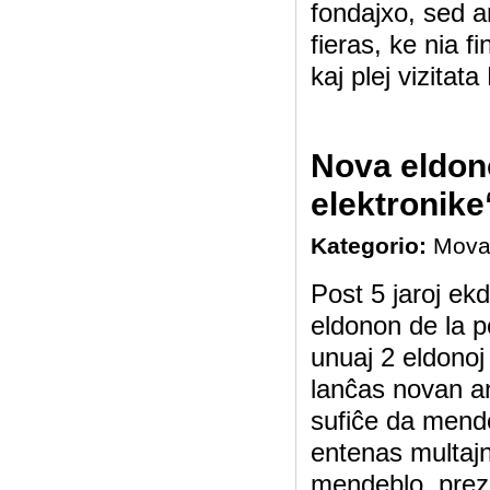
fondajxo, sed 
fieras, ke nia f
kaj plej vizitat
Nova eldo
elektronike
Kategorio:
Mova
Post 5 jaroj ek
eldonon de la p
unuaj 2 eldonoj
lanĉas novan a
sufiĉe da mendo
entenas multajn
mendeblo, prezo k