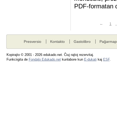
PDF-formatan d
←
1
.
Presversio
Kontakto
Gastolibro
Paĝarmap
Kopirajto © 2001 - 2026 edukado.net. Ĉiuj rajtoj rezervitaj.
Funkciigita de
Fondaĵo Edukado.net
kunlabore kun
E-dukati
kaj
ESF
.