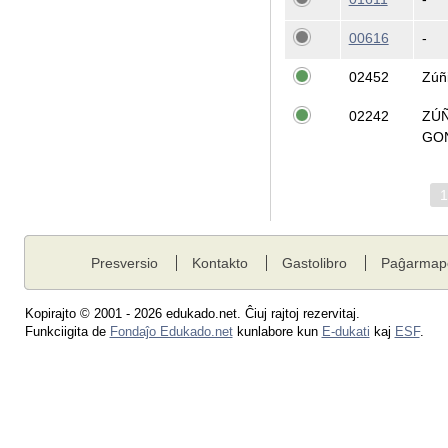
00616
-
02452
Zúñ
02242
ZÚ
GO
Presversio
Kontakto
Gastolibro
Paĝarmap
Kopirajto © 2001 - 2026 edukado.net. Ĉiuj rajtoj rezervitaj.
Funkciigita de
Fondaĵo Edukado.net
kunlabore kun
E-dukati
kaj
ESF
.