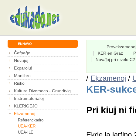
ENHAVO
Provekzameno
Ĉefpaĝo
KER en Graz
P
Novaĵoj pri nivelo C2
Novaĵoj
Ekparolu!
Manlibro
/
Ekzamenoj
/
Risko
KER-sukce
Kultura Diverseco - Grundtvig
Instrumaterialoj
KLERIGEJO
Pri kiuj ni f
Ekzamenoj
Referenckadro
UEA-KER
UEA-ILEI
Ekde la jarfin