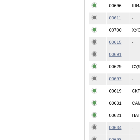
00696
ШИ
00611
-
00700
ХУ
00615
-
00691
-
00629
СУ
00697
-
00619
СК
00631
СА
00621
ПА
00634
-
00698
-