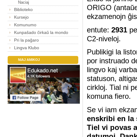
Naciaj
ORIGO (antaŭe
Biblioteko
ekzamenojn ĝis
Kursejo
Komunumo
entute:
2931
pe
Kunpaŝado ĉirkaŭ la mondo
C2-niveloj.
Pri la paĝaro
Lingva Klubo
Publikigi la lis
por instruado d
NIAJ AMIKOJ
lingvo kaj varb
statuson, altig
cirkloj. Tial ni
komuna fiero.
Se vi iam ekza
enskribi en la
Tiel vi povas 
datumoj. Dan