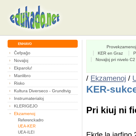
ENHAVO
Provekzameno
Ĉefpaĝo
KER en Graz
P
Novaĵoj pri nivelo C2
Novaĵoj
Ekparolu!
Manlibro
/
Ekzamenoj
/
Risko
KER-sukce
Kultura Diverseco - Grundtvig
Instrumaterialoj
KLERIGEJO
Pri kiuj ni f
Ekzamenoj
Referenckadro
UEA-KER
UEA-ILEI
Ekde la jarfin