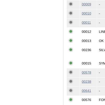
00009
-
00010
-
00011
-
00012
LIN
00013
OK
00236
SIL
00015
SY
00578
-
00238
-
00641
-
00576
FON