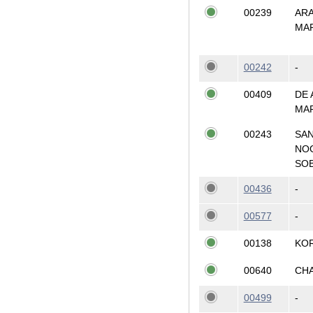
00239
AR
MA
00242
-
00409
DE 
MA
00243
SA
NO
SO
00436
-
00577
-
00138
KO
00640
CH
00499
-