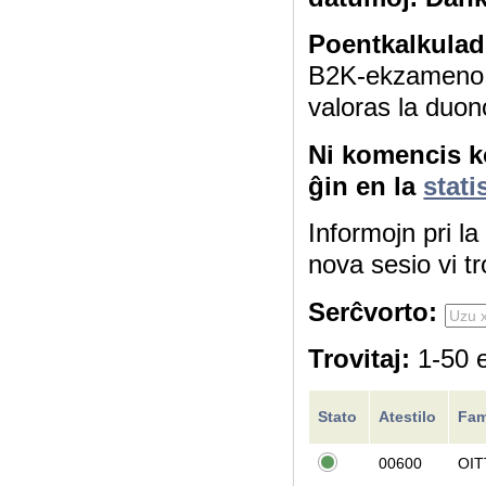
Poentkalkulad
B2K-ekzameno 4
valoras la duon
Ni komencis ko
ĝin en la
stati
Informojn pri l
nova sesio vi tr
Serĉvorto:
Trovitaj:
1-50 e
Stato
Atestilo
Fam
00600
OIT