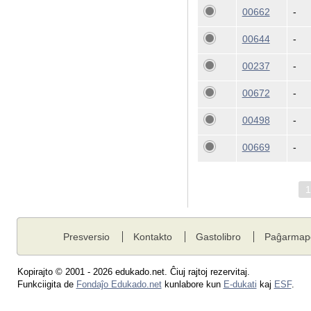
00662
-
00644
-
00237
-
00672
-
00498
-
00669
-
Presversio
Kontakto
Gastolibro
Paĝarmap
Kopirajto © 2001 - 2026 edukado.net. Ĉiuj rajtoj rezervitaj.
Funkciigita de
Fondaĵo Edukado.net
kunlabore kun
E-dukati
kaj
ESF
.