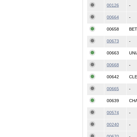
00126
-
00664
-
00658
BE
00673
-
00663
UNI
00668
-
00642
CL
00665
-
00639
CH
00574
-
00240
-
00670
-