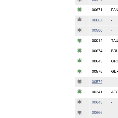
00671
FA
00667
-
00580
-
00014
TA
00674
BR
00645
GR
00575
GE
00579
-
00241
AF
00643
-
00666
-