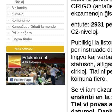
Naciaj
ORIGO (antaŭe
Biblioteko
ekzamenojn ĝis
Kursejo
Komunumo
entute:
2931
pe
Kunpaŝado ĉirkaŭ la mondo
C2-niveloj.
Pri la paĝaro
Lingva Klubo
Publikigi la lis
por instruado d
NIAJ AMIKOJ
lingvo kaj varb
statuson, altig
cirkloj. Tial ni
komuna fiero.
Se vi iam ekza
enskribi en la
Tiel vi povas 
datumoj. Dan