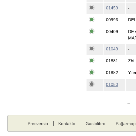
01459
-
00996
DE
00409
DE 
MA
01049
-
01881
Zhi 
01882
Yif
01050
-
←
Presversio
Kontakto
Gastolibro
Paĝarmap