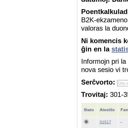
Poentkalkulad
B2K-ekzameno 4
valoras la duon
Ni komencis ko
ĝin en la
stati
Informojn pri l
nova sesio vi tr
Serĉvorto:
Trovitaj:
301-35
Stato
Atestilo
Fam
01517
-