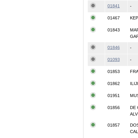
01841
-
01467
KE
01843
MA
GA
01846
-
01093
-
01853
FR
01862
ILIJ
01951
MU
01856
DE 
ALV
01857
DO
CA