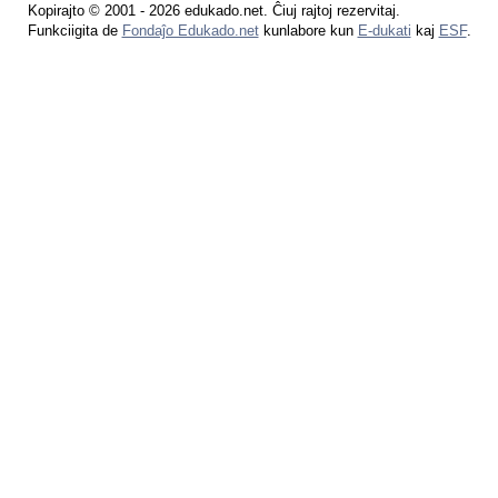
Kopirajto © 2001 - 2026 edukado.net. Ĉiuj rajtoj rezervitaj.
Funkciigita de
Fondaĵo Edukado.net
kunlabore kun
E-dukati
kaj
ESF
.