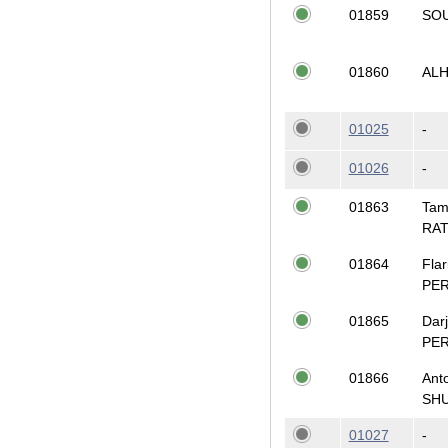
01859
SO
01860
ALH
01025
-
01026
-
01863
Tam
RA
01864
Flar
PE
01865
Dar
PE
01866
Ant
SH
01027
-