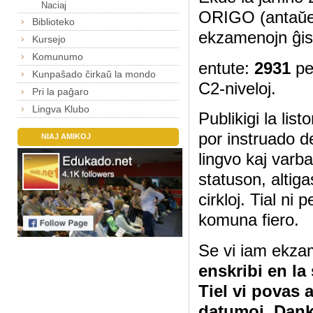
Naciaj
ORIGO (antaŭe
Biblioteko
ekzamenojn ĝis
Kursejo
Komunumo
entute:
2931
pe
Kunpaŝado ĉirkaŭ la mondo
C2-niveloj.
Pri la paĝaro
Lingva Klubo
Publikigi la lis
por instruado d
NIAJ AMIKOJ
lingvo kaj varb
statuson, altig
cirkloj. Tial ni
komuna fiero.
Se vi iam ekza
enskribi en la
Tiel vi povas 
datumoj. Dan