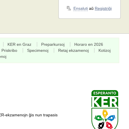
Ensaluti
aŭ
Registriĝi
KER en Graz
Preparkursoj
Horaro en 2026
Priskribo
Specimenoj
Retaj ekzamenoj
Kotizoj
enoj
ER-ekzamenojn ĝis nun trapasis