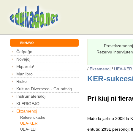
ENHAVO
Provekzamenoj
Ĉefpaĝo
Rezervu intervjut
Novaĵoj
Ekparolu!
/
Ekzamenoj
/
UEA-KER
Manlibro
KER-sukcesi
Risko
Kultura Diverseco - Grundtvig
Instrumaterialoj
Pri kiuj ni fiera
KLERIGEJO
Ekzamenoj
Referenckadro
Ekde la jarfino 2008 l
UEA-KER
entute:
2931
personoj:
UEA-ILEI