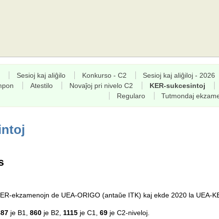
Sesioj kaj aliĝilo
Konkurso - C2
Sesioj kaj aliĝiloj - 2026
empon
Atestilo
Novaĵoj pri nivelo C2
KER-sukcesintoj
Regularo
Tutmondaj ekzam
ntoj
s
a KER-ekzamenojn de UEA-ORIGO (antaŭe ITK) kaj ekde 2020 la UEA-K
887
je B1,
860
je B2,
1115
je C1,
69
je C2-niveloj.