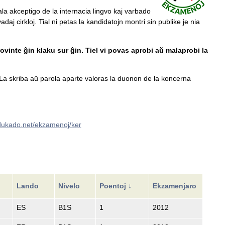
ala akceptigo de la internacia lingvo kaj varbado
daj cirkloj. Tial ni petas la kandidatojn montri sin publike je nia
ovinte ĝin klaku sur ĝin. Tiel vi povas aprobi aŭ malaprobi la
a skriba aŭ parola aparte valoras la duonon de la koncerna
edukado.net/ekzamenoj/ker
Lando
Nivelo
Poentoj ↓
Ekzamenjaro
ES
B1S
1
2012