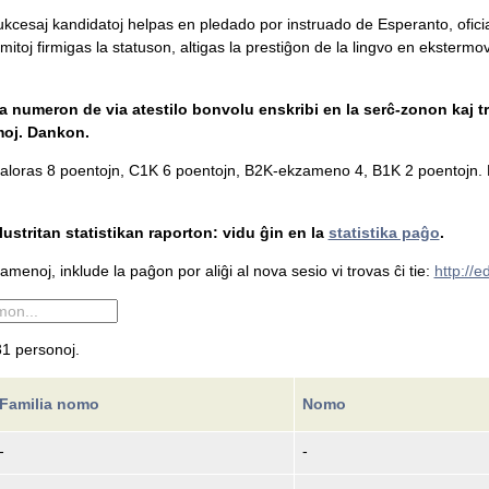
 sukcesaj kandidatoj helpas en pledado por instruado de Esperanto, ofici
mitoj firmigas la statuson, altigas la prestiĝon de la lingvo en ekstermova
la numeron de via atestilo bonvolu enskribi en la serĉ-zonon kaj tr
moj. Dankon.
loras 8 poentojn, C1K 6 poentojn, B2K-ekzameno 4, B1K 2 poentojn. L
ustritan statistikan raporton: vidu ĝin en la
statistika paĝo
.
menoj, inklude la paĝon por aliĝi al nova sesio vi trovas ĉi tie:
http://
1 personoj.
Familia nomo
Nomo
-
-