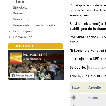
Naciaj
Publikigi la liston de la
Biblioteko
por ĝia lernado.
La diplo
Kursejo
komuna fiero.
Komunumo
Se vi iam ekzameniĝis,
Kunpaŝado ĉirkaŭ la mondo
publikigon de la datu
Pri la paĝaro
Lingva Klubo
Poentkalkulado:
C2K va
nivelo.
NIAJ AMIKOJ
Ni komencis konstrui il
Informojn pri la KER-ekza
Serĉvorto:
Trovitaj:
251-300 el 293
Stato
Atestilo
00866