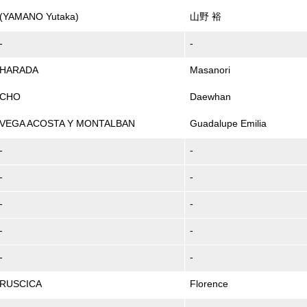
(YAMANO Yutaka)
山野 裕
-
-
HARADA
Masanori
CHO
Daewhan
VEGA ACOSTA Y MONTALBAN
Guadalupe Emilia
-
-
-
-
-
-
-
-
-
-
RUSCICA
Florence