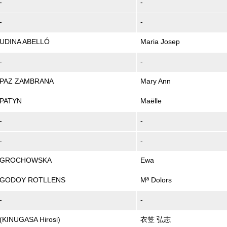
-
-
-
-
UDINA ABELLÓ
Maria Josep
-
-
PAZ ZAMBRANA
Mary Ann
PATYN
Maëlle
-
-
-
-
GROCHOWSKA
Ewa
GODOY ROTLLENS
Mª Dolors
-
-
(KINUGASA Hirosi)
衣笠 弘志