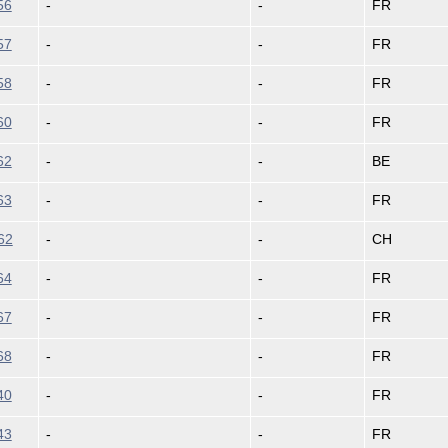
56
-
-
FR
57
-
-
FR
58
-
-
FR
60
-
-
FR
62
-
-
BE
63
-
-
FR
62
-
-
CH
64
-
-
FR
67
-
-
FR
68
-
-
FR
40
-
-
FR
43
-
-
FR