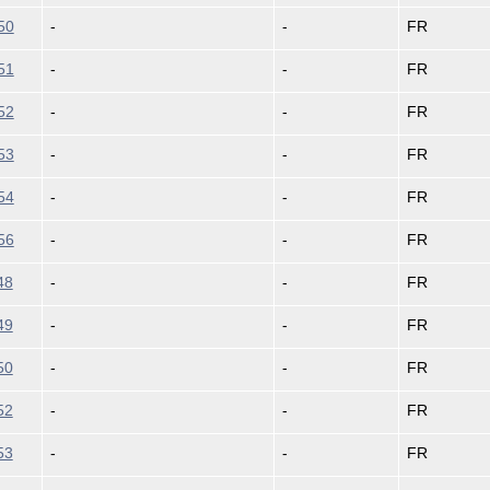
50
-
-
FR
51
-
-
FR
52
-
-
FR
53
-
-
FR
54
-
-
FR
56
-
-
FR
48
-
-
FR
49
-
-
FR
50
-
-
FR
52
-
-
FR
53
-
-
FR