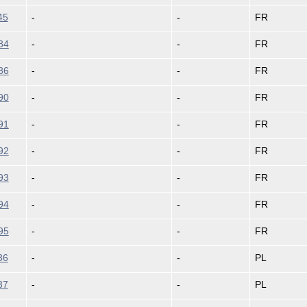
45
-
-
FR
84
-
-
FR
86
-
-
FR
90
-
-
FR
91
-
-
FR
92
-
-
FR
93
-
-
FR
94
-
-
FR
95
-
-
FR
36
-
-
PL
37
-
-
PL