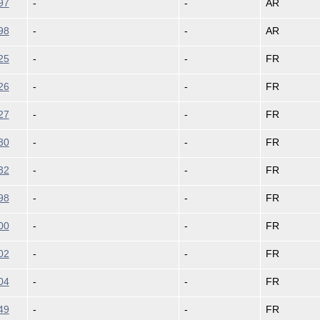
97
-
-
AR
98
-
-
AR
25
-
-
FR
26
-
-
FR
27
-
-
FR
30
-
-
FR
32
-
-
FR
98
-
-
FR
00
-
-
FR
02
-
-
FR
04
-
-
FR
49
-
-
FR