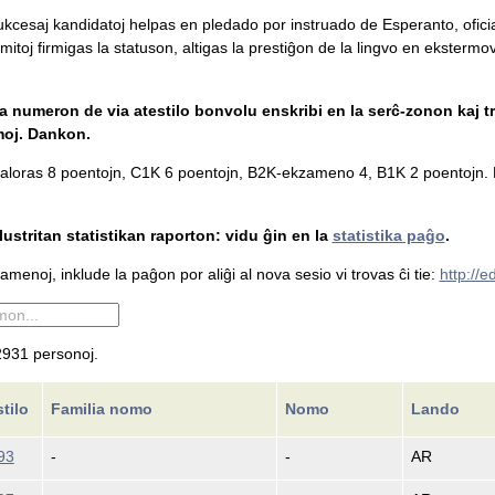
 sukcesaj kandidatoj helpas en pledado por instruado de Esperanto, ofici
mitoj firmigas la statuson, altigas la prestiĝon de la lingvo en ekstermova
la numeron de via atestilo bonvolu enskribi en la serĉ-zonon kaj tr
moj. Dankon.
loras 8 poentojn, C1K 6 poentojn, B2K-ekzameno 4, B1K 2 poentojn. L
ustritan statistikan raporton: vidu ĝin en la
statistika paĝo
.
menoj, inklude la paĝon por aliĝi al nova sesio vi trovas ĉi tie:
http://
931 personoj.
stilo
Familia nomo
Nomo
Lando
93
-
-
AR