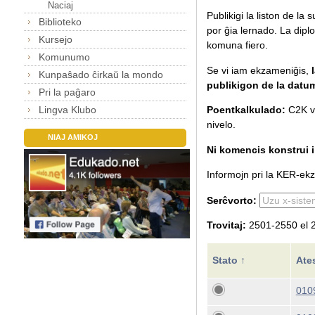
Naciaj
Publikigi la liston de la
Biblioteko
por ĝia lernado.
La diplo
Kursejo
komuna fiero.
Komunumo
Se vi iam ekzameniĝis,
Kunpaŝado ĉirkaŭ la mondo
publikigon de la datu
Pri la paĝaro
Lingva Klubo
Poentkalkulado:
C2K va
nivelo.
NIAJ AMIKOJ
Ni komencis konstrui il
Informojn pri la KER-ekza
Serĉvorto:
Trovitaj:
2501-2550 el 2
Stato ↑
Ate
010