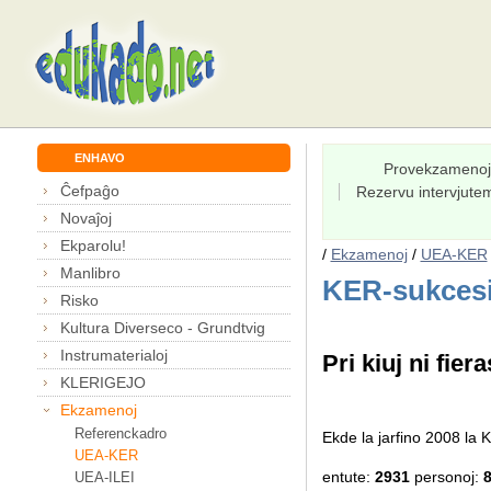
ENHAVO
Provekzamenoj
Ĉefpaĝo
Rezervu intervjut
Novaĵoj
Ekparolu!
/
Ekzamenoj
/
UEA-KER
Manlibro
KER-sukcesi
Risko
Kultura Diverseco - Grundtvig
Instrumaterialoj
Pri kiuj ni fiera
KLERIGEJO
Ekzamenoj
Referenckadro
Ekde la jarfino 2008 l
UEA-KER
entute:
2931
personoj:
UEA-ILEI