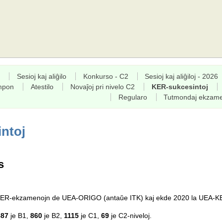
Sesioj kaj aliĝilo
Konkurso - C2
Sesioj kaj aliĝiloj - 2026
empon
Atestilo
Novaĵoj pri nivelo C2
KER-sukcesintoj
Regularo
Tutmondaj ekzam
ntoj
s
a KER-ekzamenojn de UEA-ORIGO (antaŭe ITK) kaj ekde 2020 la UEA-K
887
je B1,
860
je B2,
1115
je C1,
69
je C2-niveloj.