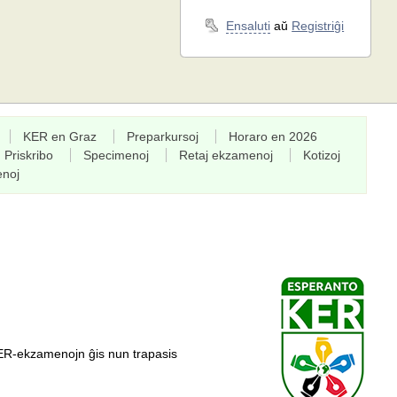
Ensaluti
aŭ
Registriĝi
KER en Graz
Preparkursoj
Horaro en 2026
Priskribo
Specimenoj
Retaj ekzamenoj
Kotizoj
enoj
ER-ekzamenojn ĝis nun trapasis